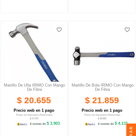
favorite_border
favorite_border
favorite_border
favorite_border
Martillo De Uña IRIMO Con Mango
Martillo De Bola IRIMO Con Mango
De Fibra
De Fibra
$ 20.655
$ 21.859
Precio web en 1 pago
Precio web en 1 pago
Precio sin Impuestos Nacionales
Precio sin Impuestos Nacionales
$ 17.070
$ 18.065
$ 3.903
$ 4.131
6 cuotas de
6 cuotas de