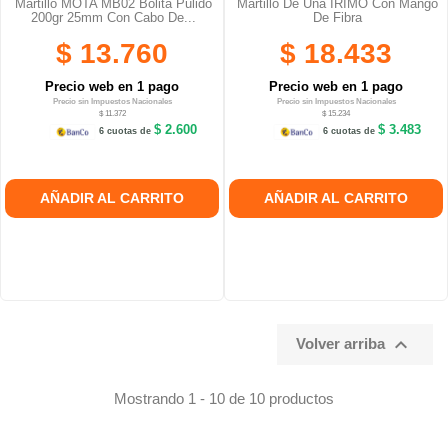
Martillo MOTA MB02 Bolita Pulido
Martillo De Uña IRIMO Con Mango
200gr 25mm Con Cabo De...
De Fibra
$ 13.760
$ 18.433
Precio web en 1 pago
Precio web en 1 pago
Precio sin Impuestos Nacionales
Precio sin Impuestos Nacionales
$ 11.372
$ 15.234
$ 2.600
$ 3.483
6 cuotas de
6 cuotas de
AÑADIR AL CARRITO
AÑADIR AL CARRITO

Volver arriba
Mostrando 1 - 10 de 10 productos