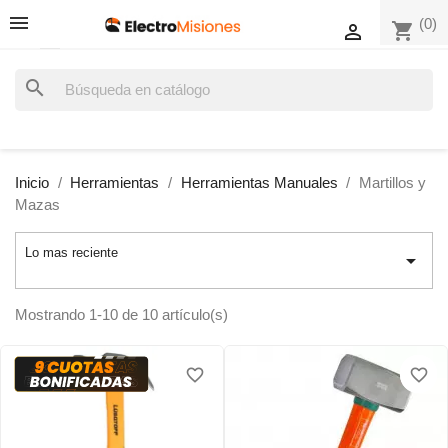
(0)
shopping_cart

search
Inicio
Herramientas
Herramientas Manuales
Martillos y
Mazas
Lo mas reciente

Mostrando 1-10 de 10 artículo(s)
favorite_border
favorite_border
favorite_border
favorite_border