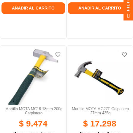
FILTRAR
AÑADIR AL CARRITO
AÑADIR AL CARRITO
favorite_border
favorite_border
favorite_border
favorite_border
Martillo MOTA MC18 18mm 200g
Martillo MOTA MG27F Galponero
Carpintero
27mm 435g
$ 9.474
$ 17.298