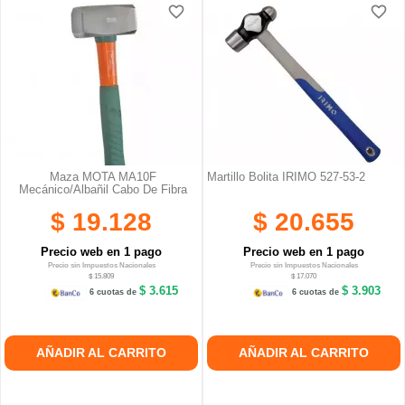
favorite_border
favorite_border
favorite_border
favorite_border
Maza MOTA MA10F
Martillo Bolita IRIMO 527-53-2
Mecánico/albañil Cabo De Fibra
$ 19.128
$ 20.655
Precio web en 1 pago
Precio web en 1 pago
Precio sin Impuestos Nacionales
Precio sin Impuestos Nacionales
$ 15.809
$ 17.070
$ 3.615
$ 3.903
6 cuotas de
6 cuotas de
AÑADIR AL CARRITO
AÑADIR AL CARRITO