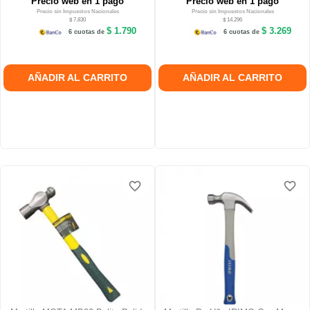
Precio web en 1 pago
Precio web en 1 pago
Precio sin Impuestos Nacionales
Precio sin Impuestos Nacionales
$ 7.830
$ 14.296
$ 1.790
$ 3.269
6 cuotas de
6 cuotas de
AÑADIR AL CARRITO
AÑADIR AL CARRITO
favorite_border
favorite_border
favorite_border
favorite_border