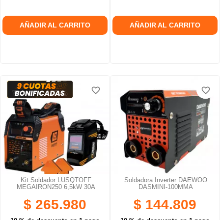
AÑADIR AL CARRITO
AÑADIR AL CARRITO
favorite_border
favorite_border
favorite_border
favorite_border
Kit Soldador LUSQTOFF
Soldadora Inverter DAEWOO
MEGAIRON250 6,5kW 30A
DASMINI-100MMA
$ 265.980
$ 144.809