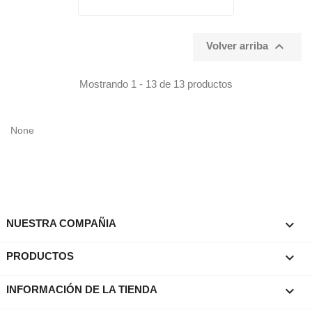

Volver arriba
Mostrando 1 - 13 de 13 productos
None

NUESTRA COMPAÑIA

PRODUCTOS
keyboard_arrow_down
INFORMACIÓN DE LA TIENDA