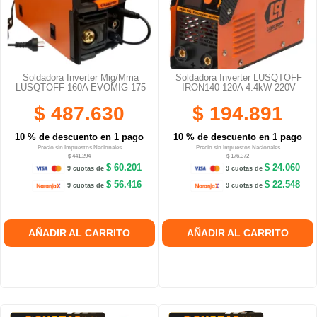
Soldadora Inverter Mig/mma
Soldadora Inverter LUSQTOFF
LUSQTOFF 160A EVOMIG-175
IRON140 120A 4.4kW 220V
$ 487.630
$ 194.891
10 % de descuento en 1 pago
10 % de descuento en 1 pago
Precio sin Impuestos Nacionales
Precio sin Impuestos Nacionales
$ 441.294
$ 176.372
$ 60.201
$ 24.060
9 cuotas de
9 cuotas de
$ 56.416
$ 22.548
9 cuotas de
9 cuotas de
AÑADIR AL CARRITO
AÑADIR AL CARRITO