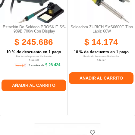
Estación De Soldado PROSKIT SS-
Soldadora ZURICH SVS0600C Tipo
989B 700w Con Display
Lápiz 60W
$ 245.686
$ 14.174
10 % de descuento en 1 pago
10 % de descuento en 1 pago
Precio sin Impuestos Nacionales
Precio sin Impuestos Nacionales
$ 222.340
$ 12.827
$ 28.424
9 cuotas de
AÑADIR AL CARRITO
AÑADIR AL CARRITO
favorite_border
favorite_border