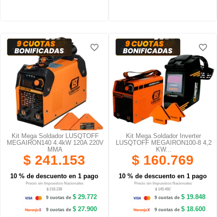
favorite_border
favorite_border
favorite_border
favorite_border
Kit Mega Soldador LUSQTOFF
Kit Mega Soldador Inverter
MEGAIRON140 4.4kW 120A 220V
LUSQTOFF MEGAIRON100-8 4,2
MMA
KW...
$ 241.153
$ 160.769
10 % de descuento en 1 pago
10 % de descuento en 1 pago
Precio sin Impuestos Nacionales
Precio sin Impuestos Nacionales
$ 218.238
$ 145.492
$ 29.772
$ 19.848
9 cuotas de
9 cuotas de
$ 27.900
$ 18.600
9 cuotas de
9 cuotas de