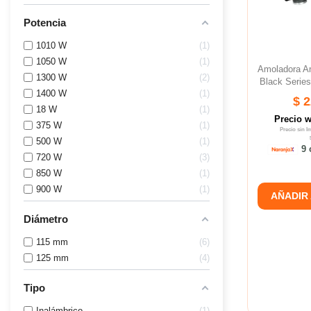
Potencia
1010 W
1
1050 W
1
Amoladora A
1300 W
2
Black Serie
1400 W
1
$ 
18 W
1
Precio 
375 W
1
Precio sin 
500 W
1
9 
720 W
3
850 W
1
900 W
1
AÑADIR
Diámetro
115 mm
6
125 mm
4
Tipo
Inalámbrico
1