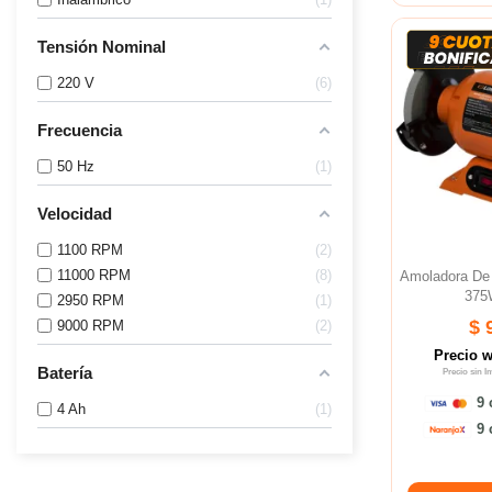
Tensión Nominal
220 V
6
Frecuencia
50 Hz
1
Velocidad
1100 RPM
2
11000 RPM
8
Amoladora D
375
2950 RPM
1
$ 
9000 RPM
2
Precio 
Batería
Precio sin 
9 
4 Ah
1
9 