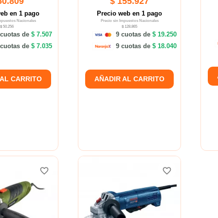
60.809
$ 155.927
web en 1 pago
Precio web en 1 pago
Impuestos Nacionales
Precio sin Impuestos Nacionales
$ 50.256
$ 128.865
cuotas de
$ 7.507
9 cuotas de
$ 19.250
cuotas de
$ 7.035
9 cuotas de
$ 18.040
 AL CARRITO
AÑADIR AL CARRITO
favorite_border
favorite_border
favorite_border
favorite_border