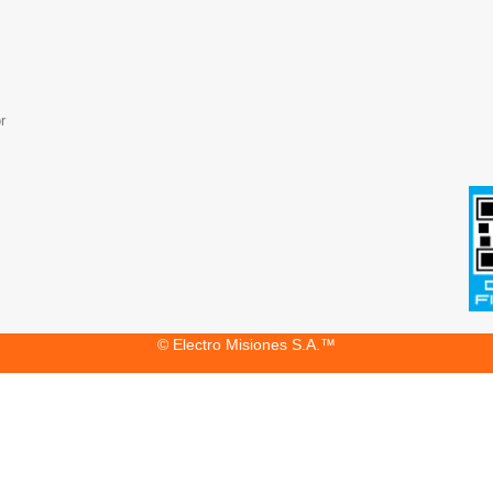
r
© Electro Misiones S.A.™