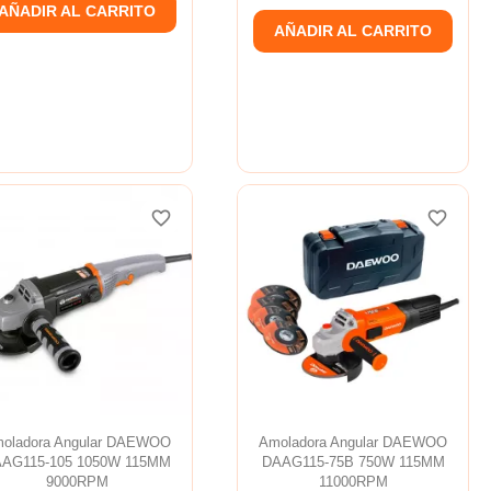
AÑADIR AL CARRITO
AÑADIR AL CARRITO
favorite_border
favorite_border
favorite_border
favorite_border
oladora Angular DAEWOO
Amoladora Angular DAEWOO
AG115-105 1050W 115MM
DAAG115-75B 750W 115MM
9000RPM
11000RPM