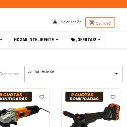

shopping_cart
Iniciar sesión
Carrito
(0)
HOGAR INTELIGENTE
¡OFERTAS!
Lo mas reciente

Ordenar por:
favorite_border
favorite_border
favorite_border
favorite_border