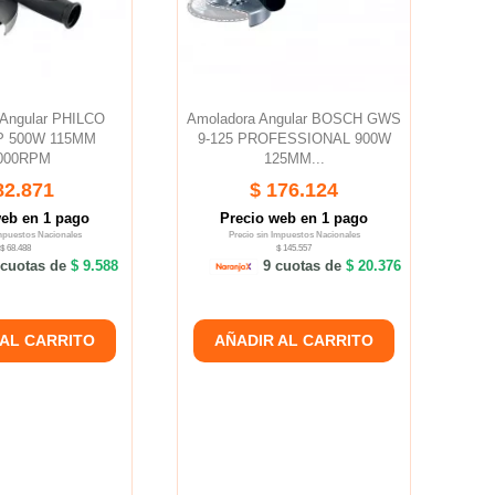
 Angular PHILCO
Amoladora Angular BOSCH GWS
P 500W 115MM
9-125 PROFESSIONAL 900W
000RPM
125MM...
82.871
$ 176.124
web en 1 pago
Precio web en 1 pago
Impuestos Nacionales
Precio sin Impuestos Nacionales
$ 68.488
$ 145.557
cuotas de
$ 9.588
9 cuotas de
$ 20.376
 AL CARRITO
AÑADIR AL CARRITO