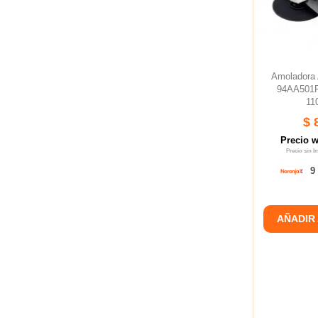
Amoladora
94AA501
11
$ 
Precio 
Precio sin 
9 
AÑADIR