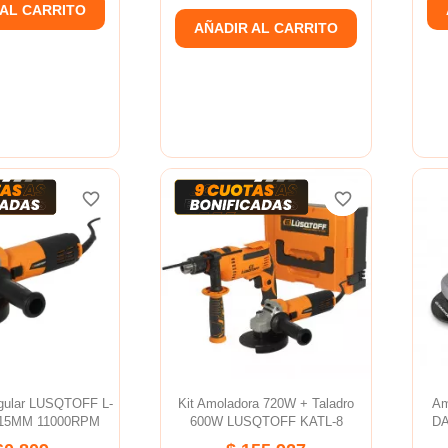
 AL CARRITO
AÑADIR AL CARRITO
favorite_border
favorite_border
favorite_border
favorite_border
gular LUSQTOFF L-
Kit Amoladora 720W + Taladro
Am
115MM 11000RPM
600W LUSQTOFF KATL-8
DA