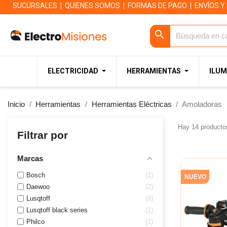
SUCURSALES
|
QUIENES SOMOS
|
FORMAS DE PAGO
|
ENVÍOS Y
search
ELECTRICIDAD
HERRAMIENTAS
ILUM
Inicio
Herramientas
Herramientas Eléctricas
Amoladoras
Hay 14 producto
Filtrar por
Marcas
Bosch
1
NUEVO
Daewoo
2
Lusqtoff
9
Lusqtoff black series
1
Philco
1