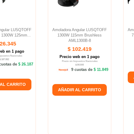
ngular LUSQTOFF
Amoladora Angular LUSQTOFF
Amo
s 1300W 125mm...
1300W 115mm Brushless
7
AML1300B-8
226.345
$ 102.419
web en 1 pago
Impuestos Nacionales
Precio web en 1 pago
$ 187.062
Precio sin Impuestos Nacionales
cuotas de
$ 26.187
$ 84.644
9 cuotas de
$ 11.849
 AL CARRITO
AÑADIR AL CARRITO