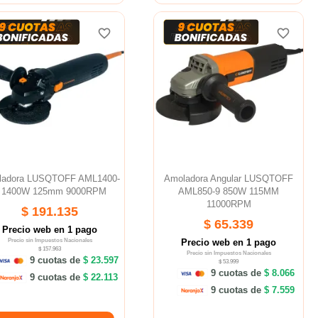
favorite_border
favorite_border
favorite_border
favorite_border
ladora LUSQTOFF AML1400-
Amoladora Angular LUSQTOFF
 1400W 125mm 9000RPM
AML850-9 850W 115MM
11000RPM
$ 191.135
$ 65.339
Precio web en 1 pago
Precio sin Impuestos Nacionales
Precio web en 1 pago
$ 157.963
Precio sin Impuestos Nacionales
9 cuotas de
$ 23.597
$ 53.999
9 cuotas de
$ 8.066
9 cuotas de
$ 22.113
9 cuotas de
$ 7.559