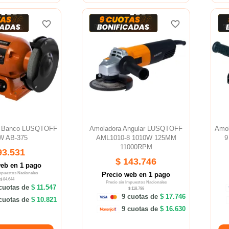
favorite_border
favorite_border
favorite_border
favorite_border
e Banco LUSQTOFF
Amoladora Angular LUSQTOFF
Amo
W AB-375
AML1010-8 1010W 125MM
9
11000RPM
93.531
$ 143.746
web en 1 pago
Impuestos Nacionales
Precio web en 1 pago
$ 84.644
Precio sin Impuestos Nacionales
cuotas de
$ 11.547
$ 118.798
9 cuotas de
$ 17.746
cuotas de
$ 10.821
9 cuotas de
$ 16.630