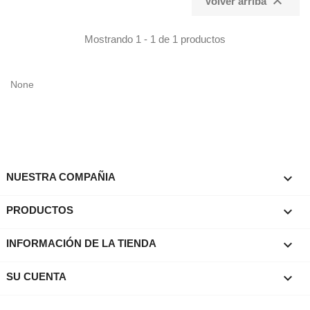

Volver arriba
Mostrando 1 - 1 de 1 productos
None

NUESTRA COMPAÑIA

PRODUCTOS
keyboard_arrow_down
INFORMACIÓN DE LA TIENDA

SU CUENTA