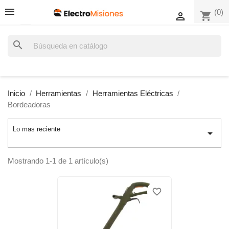
(0)
shopping_cart

search
Inicio
Herramientas
Herramientas Eléctricas
Bordeadoras
Lo mas reciente

Mostrando 1-1 de 1 artículo(s)
favorite_border
favorite_border