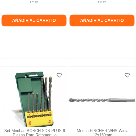
$ 20.129
$ 13.353
AÑADIR AL CARRITO
AÑADIR AL CARRITO
favorite_border
favorite_border
favorite_border
favorite_border
Set Mechas BOSCH SDS PLUS 6
Mecha FISCHER WHS Widia
Piezas Para Rotomartillo
12x150mm