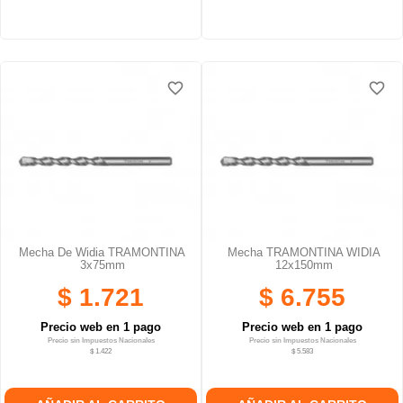
favorite_border
favorite_border
favorite_border
favorite_border
Mecha De Widia TRAMONTINA
Mecha TRAMONTINA WIDIA
3x75mm
12x150mm
$ 1.721
$ 6.755
Precio web en 1 pago
Precio web en 1 pago
Precio sin Impuestos Nacionales
Precio sin Impuestos Nacionales
$ 1.422
$ 5.583