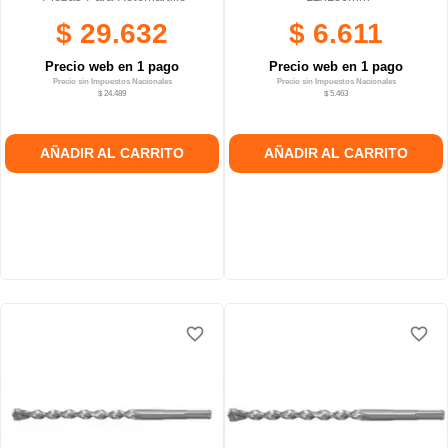
$ 29.632
$ 6.611
Precio web en 1 pago
Precio web en 1 pago
Precio sin Impuestos Nacionales
Precio sin Impuestos Nacionales
$ 24.489
$ 5.463
AÑADIR AL CARRITO
AÑADIR AL CARRITO
favorite_border
favorite_border
favorite_border
favorite_border