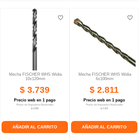
favorite_border
favorite_border
favorite_border
favorite_border
Mecha FISCHER WHS Widia
Mecha FISCHER WHS Widia
10x120mm
6x100mm
$ 3.739
$ 2.811
Precio web en 1 pago
Precio web en 1 pago
Precio sin Impuestos Nacionales
Precio sin Impuestos Nacionales
$ 3.090
$ 2.323
AÑADIR AL CARRITO
AÑADIR AL CARRITO