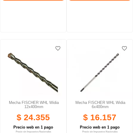
favorite_border
favorite_border
favorite_border
favorite_border
Mecha FISCHER WHL Widia
Mecha FISCHER WHL Widia
12x400mm
6x400mm
$ 24.355
$ 16.157
Precio web en 1 pago
Precio web en 1 pago
Precio sin Impuestos Nacionales
Precio sin Impuestos Nacionales