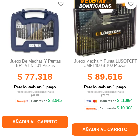
favorite_border
favorite_border
favorite_border
favorite_border
Juego De Mechas Y Puntas
Juego Mecha Y Punta LUSQTOFF
BREMEN 101 Piezas
JMPL100-8 100 Piezas
$ 77.318
$ 89.616
Precio web en 1 pago
Precio web en 1 pago
Precio sin Impuestos Nacionales
Precio sin Impuestos Nacionales
$ 63.899
$ 74.063
$ 8.945
$ 11.064
9 cuotas de
9 cuotas de
$ 10.368
9 cuotas de
AÑADIR AL CARRITO
AÑADIR AL CARRITO