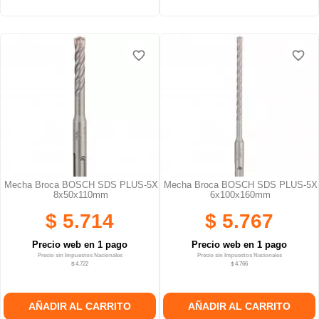
favorite_border
favorite_border
favorite_border
favorite_border
Mecha Broca BOSCH SDS PLUS-5X
Mecha Broca BOSCH SDS PLUS-5X
8x50x110mm
6x100x160mm
$ 5.714
$ 5.767
Precio web en 1 pago
Precio web en 1 pago
Precio sin Impuestos Nacionales
Precio sin Impuestos Nacionales
$ 4.722
$ 4.766
AÑADIR AL CARRITO
AÑADIR AL CARRITO