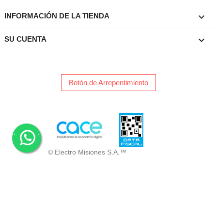
keyboard_arrow_down
INFORMACIÓN DE LA TIENDA

SU CUENTA
Botón de Arrepentimiento
.
.
© Electro Misiones S.A.™