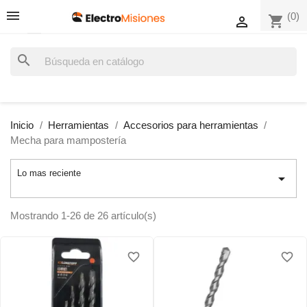
(0)
shopping_cart

search
Inicio
Herramientas
Accesorios para herramientas
Mecha para mampostería
Lo mas reciente

Mostrando 1-26 de 26 artículo(s)
favorite_border
favorite_border
favorite_border
favorite_border