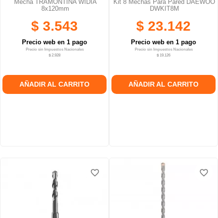
Mecha TRAMONTINA WIDIA
Kit 8 Mechas Para Pared DAEWOO
8x120mm
DWKIT8M
$ 3.543
$ 23.142
Precio web en 1 pago
Precio web en 1 pago
Precio sin Impuestos Nacionales
Precio sin Impuestos Nacionales
$ 2.928
$ 19.126
AÑADIR AL CARRITO
AÑADIR AL CARRITO
favorite_border
favorite_border
favorite_border
favorite_border