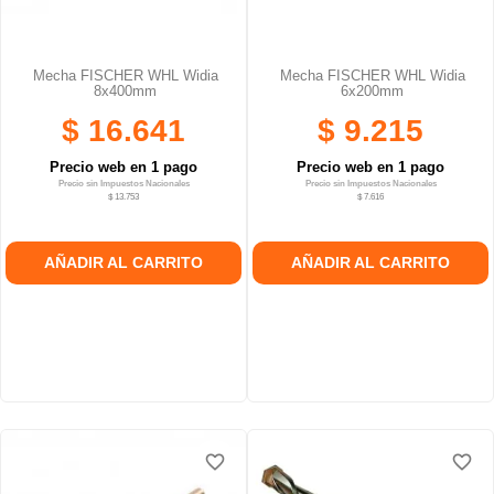
Mecha FISCHER WHL Widia
Mecha FISCHER WHL Widia
8x400mm
6x200mm
$ 16.641
$ 9.215
Precio web en 1 pago
Precio web en 1 pago
Precio sin Impuestos Nacionales
Precio sin Impuestos Nacionales
$ 13.753
$ 7.616
AÑADIR AL CARRITO
AÑADIR AL CARRITO
favorite_border
favorite_border
favorite_border
favorite_border