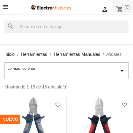
(0)
shopping_cart

search
Inicio
Herramientas
Herramientas Manuales
Alicates
Lo mas reciente

Mostrando 1-15 de 15 artículo(s)
favorite_border
favorite_border
favorite_border
favorite_border
NUEVO