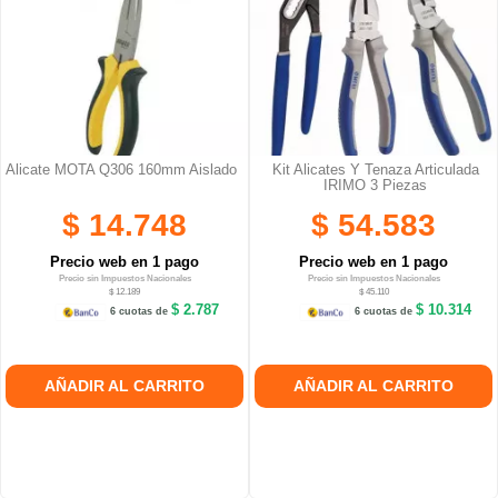
Alicate MOTA Q306 160mm Aislado
Kit Alicates Y Tenaza Articulada
IRIMO 3 Piezas
$ 14.748
$ 54.583
Precio web en 1 pago
Precio web en 1 pago
Precio sin Impuestos Nacionales
Precio sin Impuestos Nacionales
$ 12.189
$ 45.110
$ 2.787
$ 10.314
6 cuotas de
6 cuotas de
AÑADIR AL CARRITO
AÑADIR AL CARRITO