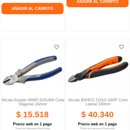
AÑADIR AL CARRITO
AÑADIR AL CARRITO
favorite_border
favorite_border
favorite_border
favorite_border
Alicate Aislado IRIMO 624140A Corte
Alicate BAHCO 2101G-140IP Corte
Diagonal 142mm
Lateral 140mm
$ 15.518
$ 40.340
Precio web en 1 pago
Precio web en 1 pago
Precio sin Impuestos Nacionales
Precio sin Impuestos Nacionales