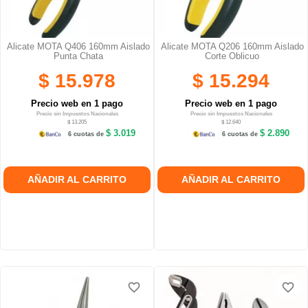
Alicate MOTA Q406 160mm Aislado
Alicate MOTA Q206 160mm Aislado
Punta Chata
Corte Oblicuo
$ 15.978
$ 15.294
Precio web en 1 pago
Precio web en 1 pago
Precio sin Impuestos Nacionales
Precio sin Impuestos Nacionales
$ 13.205
$ 12.640
$ 3.019
$ 2.890
6 cuotas de
6 cuotas de
AÑADIR AL CARRITO
AÑADIR AL CARRITO
favorite_border
favorite_border
favorite_border
favorite_border