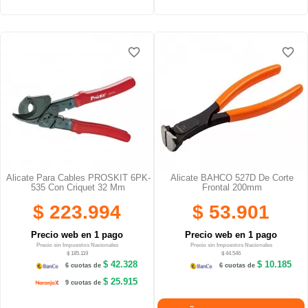
favorite_border
favorite_border
favorite_border
favorite_border
Alicate Para Cables PROSKIT 6PK-
Alicate BAHCO 527D De Corte
535 Con Criquet 32 Mm
Frontal 200mm
$ 223.994
$ 53.901
Precio web en 1 pago
Precio web en 1 pago
Precio sin Impuestos Nacionales
Precio sin Impuestos Nacionales
$ 185.119
$ 44.546
$ 42.328
$ 10.185
6 cuotas de
6 cuotas de
$ 25.915
9 cuotas de