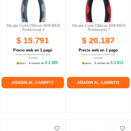
Alicate Corte Oblicuo BREMEN
Alicate Corte Oblicuo BREMEN
Profesional 6
Profesional 7
$ 15.791
$ 20.187
Precio web en 1 pago
Precio web en 1 pago
Precio sin Impuestos Nacionales
Precio sin Impuestos Nacionales
$ 13.050
$ 16.683
$ 2.984
$ 3.815
6 cuotas de
6 cuotas de
AÑADIR AL CARRITO
AÑADIR AL CARRITO
favorite_border
favorite_border
favorite_border
favorite_border