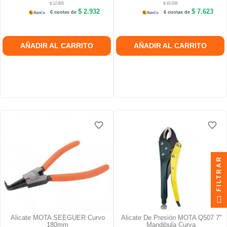
$ 12.825
$ 33.339
$ 2.932
$ 7.623
6 cuotas de
6 cuotas de
AÑADIR AL CARRITO
AÑADIR AL CARRITO
favorite_border
favorite_border
favorite_border
favorite_border
FILTRAR
Alicate MOTA SEEGUER Curvo
Alicate De Presión MOTA Q507 7''
180mm
Mandibula Curva