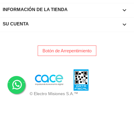
keyboard_arrow_down
INFORMACIÓN DE LA TIENDA

SU CUENTA
Botón de Arrepentimiento
.
.
© Electro Misiones S.A.™