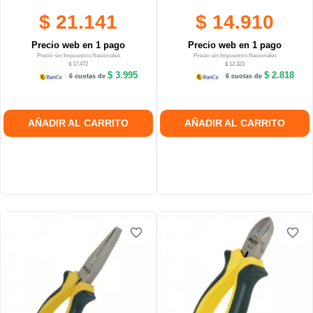
$ 21.141
$ 14.910
Precio web en 1 pago
Precio web en 1 pago
Precio sin Impuestos Nacionales
Precio sin Impuestos Nacionales
$ 17.472
$ 12.323
$ 3.995
$ 2.818
6 cuotas de
6 cuotas de
AÑADIR AL CARRITO
AÑADIR AL CARRITO
favorite_border
favorite_border
favorite_border
favorite_border