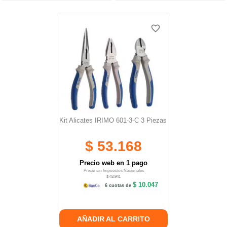
favorite_border
favorite_border
Kit Alicates IRIMO 601-3-C 3 Piezas
$ 53.168
Precio web en 1 pago
Precio sin Impuestos Nacionales
$ 43.941
$ 10.047
6 cuotas de
AÑADIR AL CARRITO