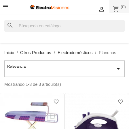
(0)
shopping_cart

search
Inicio
Otros Productos
Electrodomésticos
Planchas
Relevancia

Mostrando 1-3 de 3 artículo(s)
favorite_border
favorite_border
favorite_border
favorite_border