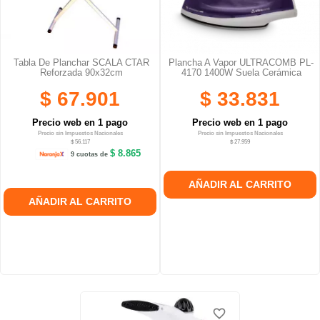
Tabla De Planchar SCALA CTAR
Plancha A Vapor ULTRACOMB PL-
Reforzada 90x32cm
4170 1400W Suela Cerámica
$ 67.901
$ 33.831
Precio web en 1 pago
Precio web en 1 pago
Precio sin Impuestos Nacionales
Precio sin Impuestos Nacionales
$ 56.117
$ 27.959
$ 8.865
9 cuotas de
AÑADIR AL CARRITO
AÑADIR AL CARRITO
favorite_border
favorite_border