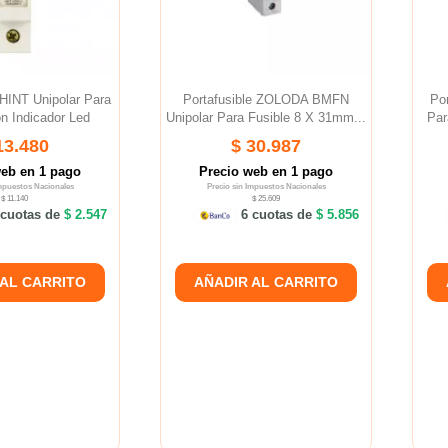
CHINT Unipolar Para
Portafusible ZOLODA BMFN
Po
n Indicador Led
Unipolar Para Fusible 8 X 31mm...
Par
13.480
$ 30.987
web en 1 pago
Precio web en 1 pago
Impuestos Nacionales
Precio sin Impuestos Nacionales
$ 11.140
$ 25.609
cuotas de
$ 2.547
6 cuotas de
$ 5.856
 AL CARRITO
AÑADIR AL CARRITO