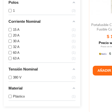
Polos
1
3
Corriente Nominal
Portafusible 
Fusible Co
15 A
1
20 A
1
$ 
30 A
1
Precio 
32 A
1
Precio sin 
60 A
1
6 
63 A
1
Tensión Nominal
AÑADIR
380 V
2
Material
Plástico
1