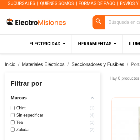
SUCURSALES
|
QUIENES SOMOS
|
FORMAS DE PAGO
|
ENVÍOS Y
search
ELECTRICIDAD
HERRAMIENTAS
ILUM
Inicio
Materiales Eléctricos
Seccionadores y Fusibles
Port
Hay 8 productos
Filtrar por
Marcas
Chint
1
Sin especificar
4
Tea
1
Zoloda
2