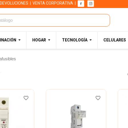
 DEVOLUCIONES
|
VENTA CORPORATIVA
|
INACIÓN
HOGAR
TECNOLOGÍA
CELULARES
afusibles
.
favorite_border
favorite_border
favorite_border
favorite_border