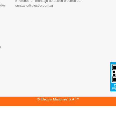
Envíenos un mensaje de correo electrónico:
ados
contacto@electro.com.ar
r
© Electro Misiones S.A.™