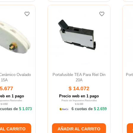
favorite_border
favorite_border
favorite_border
favorite_border
 Cerámico Ovalado
Portafusible TEA Para Riel Din
Port
15A
20A
 5.677
$ 14.072
web en 1 pago
Precio web en 1 pago
Impuestos Nacionales
Precio sin Impuestos Nacionales
$ 4.692
$ 11.630
cuotas de
$ 1.073
6 cuotas de
$ 2.659
 AL CARRITO
AÑADIR AL CARRITO