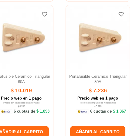
favorite_border
favorite_border
favorite_border
favorite_border
afusible Cerámico Triangular
Portafusible Cerámico Triangular
60A
30A
$ 10.019
$ 7.236
Precio web en 1 pago
Precio web en 1 pago
Precio sin Impuestos Nacionales
Precio sin Impuestos Nacionales
$ 8.280
$ 5.980
6 cuotas de
$ 1.893
6 cuotas de
$ 1.367
AÑADIR AL CARRITO
AÑADIR AL CARRITO