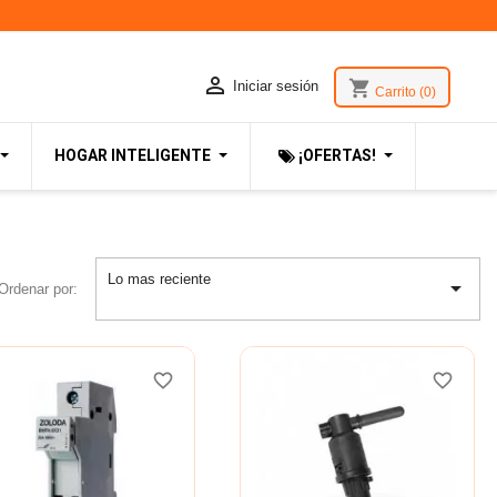

shopping_cart
Iniciar sesión
Carrito
(0)
HOGAR INTELIGENTE
¡OFERTAS!
Lo mas reciente

Ordenar por:
favorite_border
favorite_border
favorite_border
favorite_border