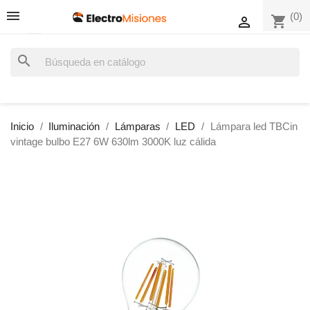
(0)
shopping_cart

search
Inicio
Iluminación
Lámparas
LED
Lámpara led TBCin
vintage bulbo E27 6W 630lm 3000K luz cálida