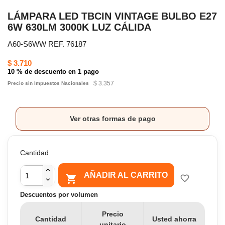
LÁMPARA LED TBCIN VINTAGE BULBO E27
6W 630LM 3000K LUZ CÁLIDA
A60-S6WW REF. 76187
$ 3.710
10 % de descuento en 1 pago
$ 3.357
Precio sin Impuestos Nacionales
Ver otras formas de pago
Cantidad
AÑADIR AL CARRITO

favorite_border
Descuentos por volumen
Precio
Cantidad
Usted ahorra
unitario