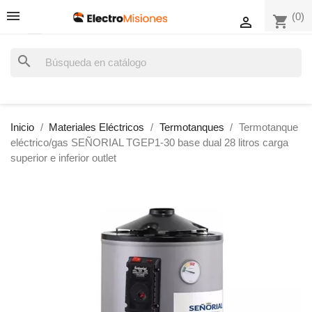
(0)
shopping_cart

search
Inicio
Materiales Eléctricos
Termotanques
Termotanque
eléctrico/gas SEÑORIAL TGEP1-30 base dual 28 litros carga
superior e inferior outlet