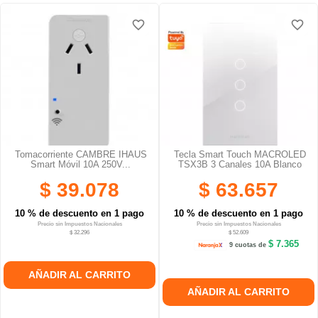
favorite_border
favorite_border
favorite_border
favorite_border
favorite_border
favorite_border
Tomacorriente CAMBRE IHAUS
Tecla Smart Touch MACROLED
Smart Móvil 10A 250V...
TSX3B 3 Canales 10A Blanco
$ 39.078
$ 63.657
10 % de descuento en 1 pago
10 % de descuento en 1 pago
Precio sin Impuestos Nacionales
Precio sin Impuestos Nacionales
$ 32.296
$ 52.609
$ 7.365
9 cuotas de
AÑADIR AL CARRITO
AÑADIR AL CARRITO