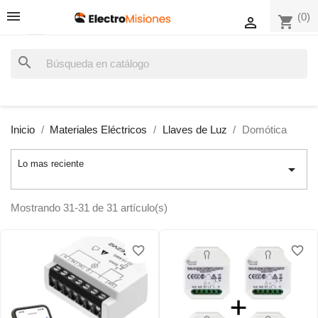
(0)
shopping_cart

search
Inicio
Materiales Eléctricos
Llaves de Luz
Domótica
Lo mas reciente

Mostrando 31-31 de 31 artículo(s)
favorite_border
favorite_border
favorite_border
favorite_border
favorite_border
favorite_border