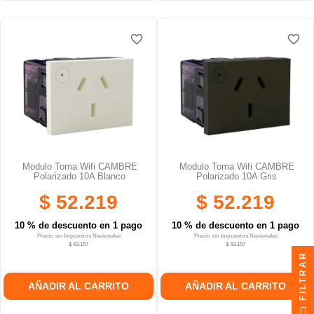
favorite_border
favorite_border
favorite_border
favorite_border
favorite_border
favorite_border
Modulo Toma Wifi CAMBRE
Modulo Toma Wifi CAMBRE
Polarizado 10A Blanco
Polarizado 10A Gris
$ 52.219
$ 52.219
10 % de descuento en 1 pago
10 % de descuento en 1 pago
Precio sin Impuestos Nacionales
Precio sin Impuestos Nacionales
$ 43.157
$ 43.157
FILTRAR
AÑADIR AL CARRITO
AÑADIR AL CARRITO