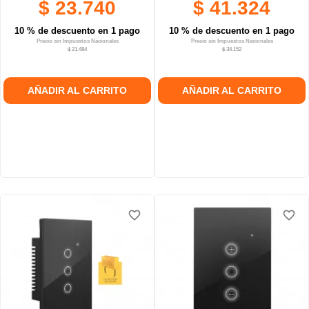
$ 23.740
$ 41.324
10 % de descuento en 1 pago
10 % de descuento en 1 pago
Precio sin Impuestos Nacionales
Precio sin Impuestos Nacionales
$ 21.484
$ 34.152
AÑADIR AL CARRITO
AÑADIR AL CARRITO
favorite_border
favorite_border
favorite_border
favorite_border
favorite_border
favorite_border