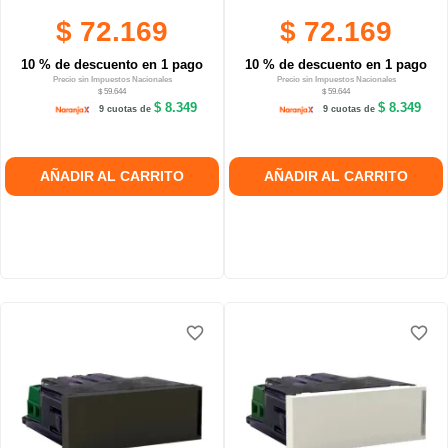
$ 72.169
$ 72.169
10 % de descuento en 1 pago
10 % de descuento en 1 pago
Precio sin Impuestos Nacionales
Precio sin Impuestos Nacionales
$ 59.644
$ 59.644
$ 8.349
$ 8.349
9 cuotas de
9 cuotas de
AÑADIR AL CARRITO
AÑADIR AL CARRITO
favorite_border
favorite_border
favorite_border
favorite_border
favorite_border
favorite_border