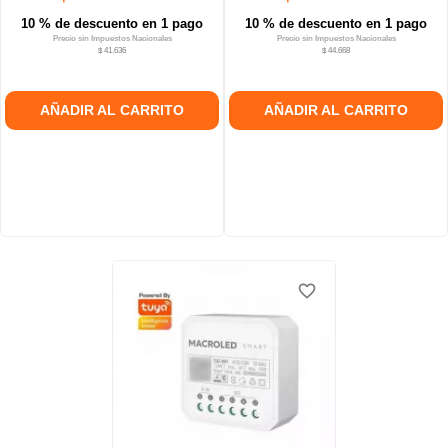
10 % de descuento en 1 pago
10 % de descuento en 1 pago
Precio sin Impuestos Nacionales
Precio sin Impuestos Nacionales
$ 41.636
$ 44.668
AÑADIR AL CARRITO
AÑADIR AL CARRITO
favorite_border