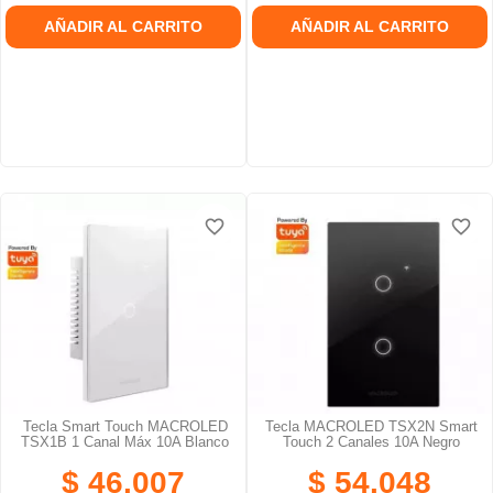
AÑADIR AL CARRITO
AÑADIR AL CARRITO
favorite_border
favorite_border
favorite_border
favorite_border
favorite_border
favorite_border
Tecla Smart Touch MACROLED
Tecla MACROLED TSX2N Smart
TSX1B 1 Canal Máx 10A Blanco
Touch 2 Canales 10A Negro
$ 46.007
$ 54.048