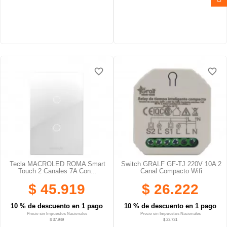
favorite_border
favorite_border
favorite_border
favorite_border
favorite_border
favorite_border
Tecla MACROLED ROMA Smart
Switch GRALF GF-TJ 220V 10A 2
Touch 2 Canales 7A Con...
Canal Compacto Wifi
$ 45.919
$ 26.222
10 % de descuento en 1 pago
10 % de descuento en 1 pago
Precio sin Impuestos Nacionales
Precio sin Impuestos Nacionales
$ 37.949
$ 23.731