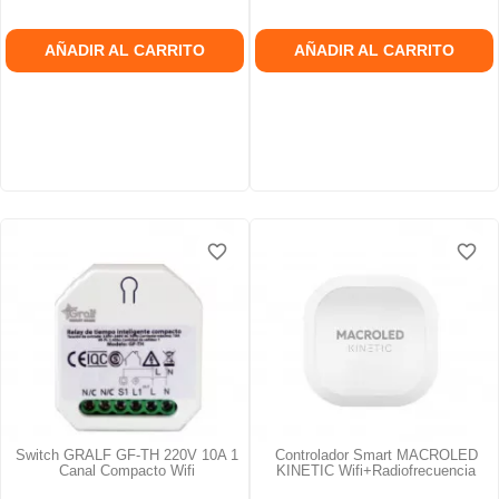
AÑADIR AL CARRITO
AÑADIR AL CARRITO
favorite_border
favorite_border
favorite_border
favorite_border
favorite_border
favorite_border
Switch GRALF GF-TH 220V 10A 1
Controlador Smart MACROLED
Canal Compacto Wifi
KINETIC Wifi+radiofrecuencia