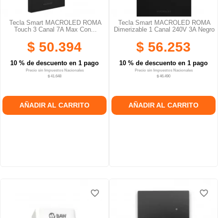
Tecla Smart MACROLED ROMA
Tecla Smart MACROLED ROMA
Touch 3 Canal 7A Max Con...
Dimerizable 1 Canal 240V 3A Negro
$ 50.394
$ 56.253
10 % de descuento en 1 pago
10 % de descuento en 1 pago
Precio sin Impuestos Nacionales
Precio sin Impuestos Nacionales
$ 41.648
$ 46.490
AÑADIR AL CARRITO
AÑADIR AL CARRITO
favorite_border
favorite_border
favorite_border
favorite_border
favorite_border
favorite_border