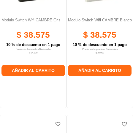
Modulo Switch Wifi CAMBRE Gris
Modulo Switch Wifi CAMBRE Blanco
$ 38.575
$ 38.575
10 % de descuento en 1 pago
10 % de descuento en 1 pago
Precio sin Impuestos Nacionales
Precio sin Impuestos Nacionales
$ 34.910
$ 34.910
AÑADIR AL CARRITO
AÑADIR AL CARRITO
favorite_border
favorite_border
favorite_border
favorite_border
favorite_border
favorite_border