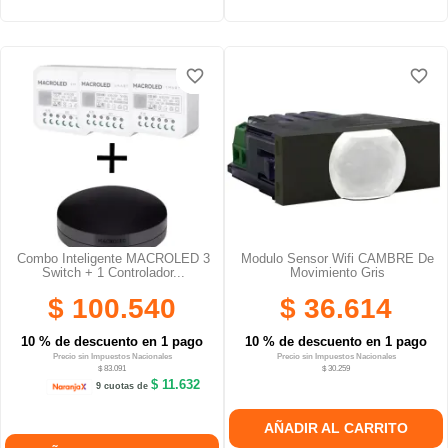
favorite_border
favorite_border
favorite_border
favorite_border
favorite_border
favorite_border
Combo Inteligente MACROLED 3
Modulo Sensor Wifi CAMBRE De
Switch + 1 Controlador...
Movimiento Gris
$ 100.540
$ 36.614
10 % de descuento en 1 pago
10 % de descuento en 1 pago
Precio sin Impuestos Nacionales
Precio sin Impuestos Nacionales
$ 83.091
$ 30.259
$ 11.632
9 cuotas de
AÑADIR AL CARRITO