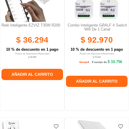
Relé Inteligente EZVIZ T35W R200
Combo Inteligente GRALF 4 Switch
Wifi De 1 Canal
$ 36.294
$ 92.970
10 % de descuento en 1 pago
10 % de descuento en 1 pago
Precio sin Impuestos Nacionales
Precio sin Impuestos Nacionales
$ 29.995
$ 76.834
$ 10.756
9 cuotas de
AÑADIR AL CARRITO
AÑADIR AL CARRITO
favorite_border
favorite_border
favorite_border
favorite_border
favorite_border
favorite_border