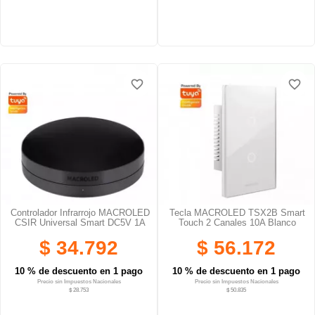
favorite_border
favorite_border
favorite_border
favorite_border
favorite_border
favorite_border
Controlador Infrarrojo MACROLED
Tecla MACROLED TSX2B Smart
CSIR Universal Smart DC5V 1A
Touch 2 Canales 10A Blanco
$ 34.792
$ 56.172
10 % de descuento en 1 pago
10 % de descuento en 1 pago
Precio sin Impuestos Nacionales
Precio sin Impuestos Nacionales
$ 28.753
$ 50.835