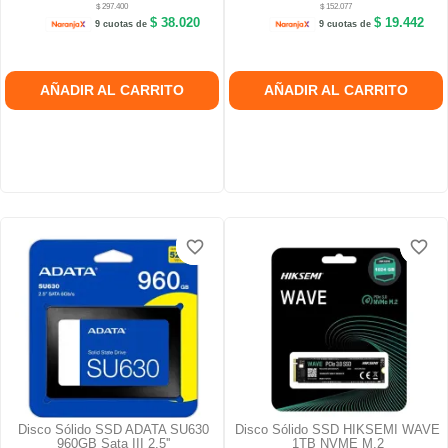
$ 297.400
$ 152.077
$ 38.020
$ 19.442
9 cuotas de
9 cuotas de
AÑADIR AL CARRITO
AÑADIR AL CARRITO
favorite_border
favorite_border
favorite_border
favorite_border
Disco Sólido SSD ADATA SU630
Disco Sólido SSD HIKSEMI WAVE
960GB Sata III 2.5''
1TB NVME M.2