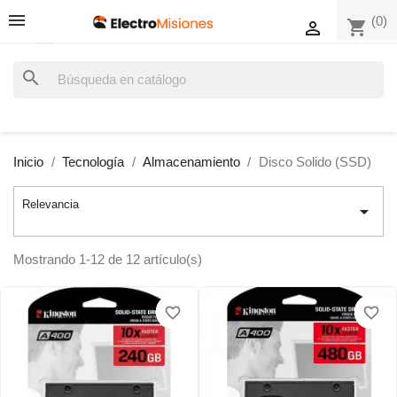
(0)
shopping_cart

search
Inicio
Tecnología
Almacenamiento
Disco Solido (SSD)
Relevancia

Mostrando 1-12 de 12 artículo(s)
favorite_border
favorite_border
favorite_border
favorite_border