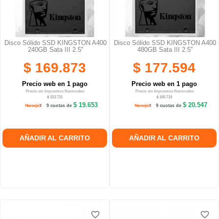
Disco Sólido SSD KINGSTON A400
Disco Sólido SSD KINGSTON A400
240GB Sata III 2.5''
480GB Sata III 2.5''
$ 169.873
$ 177.594
Precio web en 1 pago
Precio web en 1 pago
Precio sin Impuestos Nacionales
Precio sin Impuestos Nacionales
$ 153.731
$ 160.719
$ 19.653
$ 20.547
9 cuotas de
9 cuotas de
AÑADIR AL CARRITO
AÑADIR AL CARRITO
favorite_border
favorite_border
favorite_border
favorite_border