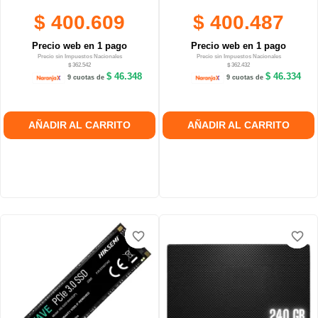
$ 400.609
$ 400.487
Precio web en 1 pago
Precio web en 1 pago
Precio sin Impuestos Nacionales
Precio sin Impuestos Nacionales
$ 362.542
$ 362.432
$ 46.348
$ 46.334
9 cuotas de
9 cuotas de
AÑADIR AL CARRITO
AÑADIR AL CARRITO
favorite_border
favorite_border
favorite_border
favorite_border