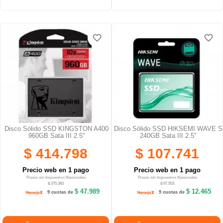
favorite_border
favorite_border
favorite_border
favorite_border
Disco Sólido SSD KINGSTON A400
Disco Sólido SSD HIKSEMI WAVE S
960GB Sata III 2.5''
240GB Sata III 2.5''
$ 414.798
$ 107.741
Precio web en 1 pago
Precio web en 1 pago
Precio sin Impuestos Nacionales
Precio sin Impuestos Nacionales
$ 375.383
$ 97.503
$ 47.989
$ 12.465
9 cuotas de
9 cuotas de