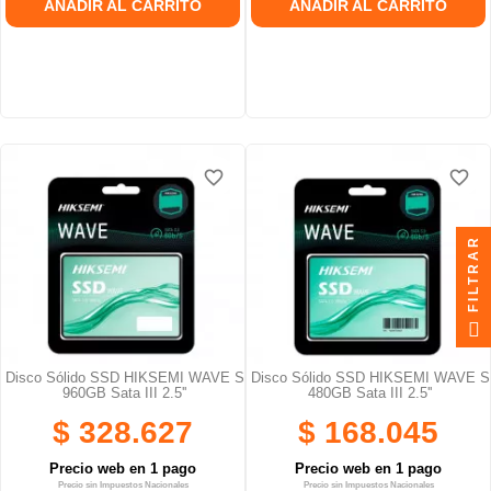
AÑADIR AL CARRITO
AÑADIR AL CARRITO
favorite_border
favorite_border
favorite_border
favorite_border
FILTRAR
Disco Sólido SSD HIKSEMI WAVE S
Disco Sólido SSD HIKSEMI WAVE S
960GB Sata III 2.5''
480GB Sata III 2.5''
$ 328.627
$ 168.045
Precio web en 1 pago
Precio web en 1 pago
Precio sin Impuestos Nacionales
Precio sin Impuestos Nacionales