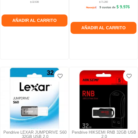
$ 32.636
$ 71.260
$ 9.976
9 cuotas de
AÑADIR AL CARRITO
AÑADIR AL CARRITO
favorite_border
favorite_border
favorite_border
favorite_border
Pendrive LEXAR JUMPDRIVE S60
Pendrive HIKSEMI RNB 32GB USB
32GB USB 2.0
2.0