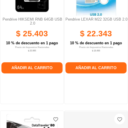
Pendrive HIKSEMI RNB 64GB USB
Pendrive LEXAR M22 32GB USB 2.0
2.0
$ 25.403
$ 22.343
10 % de descuento en 1 pago
10 % de descuento en 1 pago
Precio sin Impuestos Nacionales
Precio sin Impuestos Nacionales
$ 20.995
$ 18.466
AÑADIR AL CARRITO
AÑADIR AL CARRITO
favorite_border
favorite_border
favorite_border
favorite_border