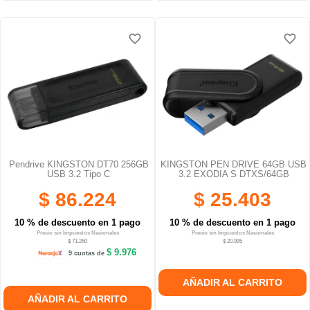
favorite_border
favorite_border
favorite_border
favorite_border
Pendrive KINGSTON DT70 256GB
KINGSTON PEN DRIVE 64GB USB
USB 3.2 Tipo C
3.2 EXODIA S DTXS/64GB
$ 86.224
$ 25.403
10 % de descuento en 1 pago
10 % de descuento en 1 pago
Precio sin Impuestos Nacionales
Precio sin Impuestos Nacionales
$ 71.260
$ 20.995
$ 9.976
9 cuotas de
AÑADIR AL CARRITO
AÑADIR AL CARRITO