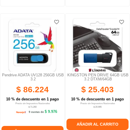
favorite_border
favorite_border
favorite_border
favorite_border
Pendrive ADATA UV128 256GB USB
KINGSTON PEN DRIVE 64GB USB
3.2
3.2 DTXM/64GB
$ 86.224
$ 25.403
10 % de descuento en 1 pago
10 % de descuento en 1 pago
Precio sin Impuestos Nacionales
Precio sin Impuestos Nacionales
$ 71.260
$ 20.995
$ 9.976
9 cuotas de
AÑADIR AL CARRITO