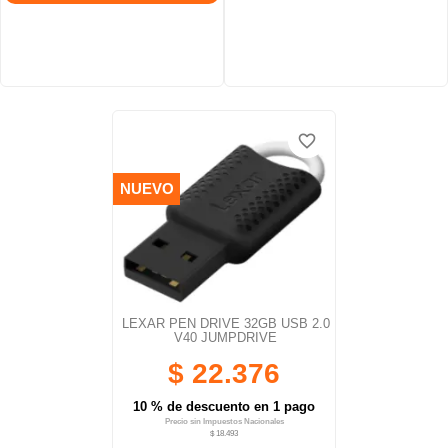
favorite_border
favorite_border
NUEVO
LEXAR PEN DRIVE 32GB USB 2.0
V40 JUMPDRIVE
$ 22.376
10 % de descuento en 1 pago
Precio sin Impuestos Nacionales
$ 18.493