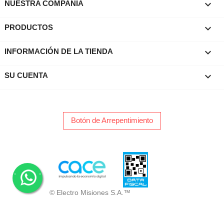

NUESTRA COMPAÑIA

PRODUCTOS
keyboard_arrow_down
INFORMACIÓN DE LA TIENDA

SU CUENTA
Botón de Arrepentimiento
.
.
© Electro Misiones S.A.™