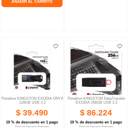
AÑADIR AL CARRITO
favorite_border
favorite_border
favorite_border
favorite_border
Pendrive KINGSTON EXODIA ONYX
Pendrive KINGSTON DataTraveler
128GB USB 3.2
EXODIA 256GB USB 3.2
$ 39.490
$ 86.224
10 % de descuento en 1 pago
10 % de descuento en 1 pago
Precio sin Impuestos Nacionales
Precio sin Impuestos Nacionales