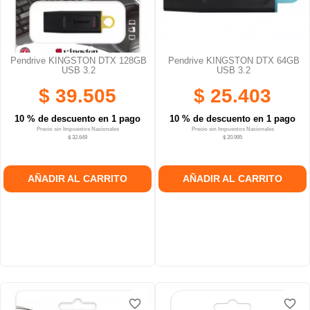
Pendrive KINGSTON DTX 128GB
Pendrive KINGSTON DTX 64GB
USB 3.2
USB 3.2
$ 39.505
$ 25.403
10 % de descuento en 1 pago
10 % de descuento en 1 pago
Precio sin Impuestos Nacionales
Precio sin Impuestos Nacionales
$ 32.649
$ 20.995
AÑADIR AL CARRITO
AÑADIR AL CARRITO
favorite_border
favorite_border
favorite_border
favorite_border