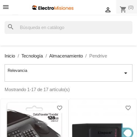
(0)
shopping_cart

search
Inicio
Tecnología
Almacenamiento
Pendrive
Relevancia

Mostrando 1-17 de 17 artículo(s)
favorite_border
favorite_border
favorite_border
favorite_border