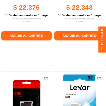
$ 22.376
$ 22.343
10 % de descuento en 1 pago
10 % de descuento en 1 pago
Precio sin Impuestos Nacionales
Precio sin Impuestos Nacionales
$ 18.493
$ 18.466
FILTRAR
AÑADIR AL CARRITO
AÑADIR AL CARRITO
favorite_border
favorite_border
favorite_border
favorite_border