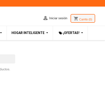

shopping_cart
Iniciar sesión
Carrito
(0)
HOGAR INTELIGENTE
¡OFERTAS!
ductos.