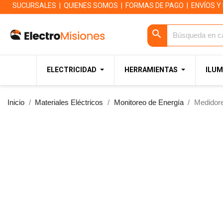
SUCURSALES
|
QUIENES SOMOS
|
FORMAS DE PAGO
|
ENVÍOS Y
search
ELECTRICIDAD
HERRAMIENTAS
ILUM
Inicio
Materiales Eléctricos
Monitoreo de Energía
Medidor