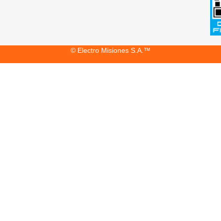
© Electro Misiones S.A.™