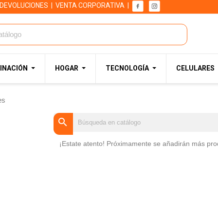
 DEVOLUCIONES
|
VENTA CORPORATIVA
|
INACIÓN
HOGAR
TECNOLOGÍA
CELULARES
es
search
No hay productos disponibles
¡Estate atento! Próximamente se añadirán más pro