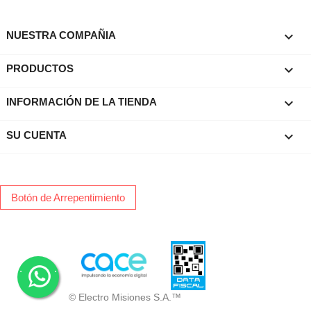

NUESTRA COMPAÑIA

PRODUCTOS
keyboard_arrow_down
INFORMACIÓN DE LA TIENDA

SU CUENTA
Botón de Arrepentimiento
.
.
© Electro Misiones S.A.™