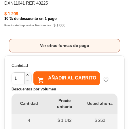
DXN11041 REF. 43225
$ 1.209
10 % de descuento en 1 pago
$ 1.000
Precio sin Impuestos Nacionales
Ver otras formas de pago
Cantidad
AÑADIR AL CARRITO

favorite_border
Descuentos por volumen
Precio
Cantidad
Usted ahorra
unitario
4
$ 1.142
$ 269