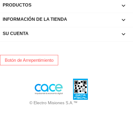

PRODUCTOS
keyboard_arrow_down
INFORMACIÓN DE LA TIENDA

SU CUENTA
Botón de Arrepentimiento
© Electro Misiones S.A.™