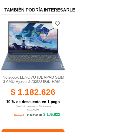
TAMBIÉN PODRÍA INTERESARLE
favorite_border
Notebook LENOVO IDEAPAD SLIM
3 AMD Ryzen 3-7320U 8GB RAM...
$ 1.182.626
10 % de descuento en 1 pago
Precio sin Impuestos Nacionales
$ 1.070.250
$ 136.822
9 cuotas de