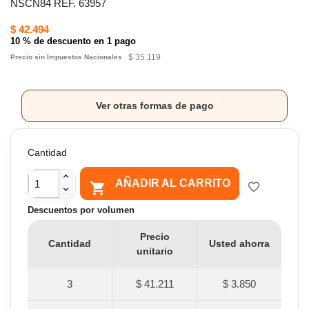
NSCN84 REF. 63957
$ 42.494
10 % de descuento en 1 pago
$ 35.119
Precio sin Impuestos Nacionales
Ver otras formas de pago
Cantidad
AÑADIR AL CARRITO

favorite_border
Descuentos por volumen
Precio
Cantidad
Usted ahorra
unitario
3
$ 41.211
$ 3.850