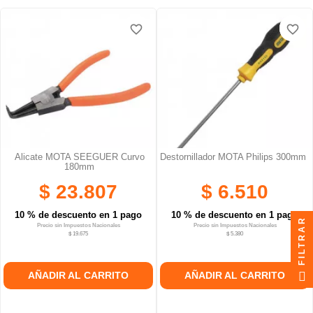
favorite_border
favorite_border
favorite_border
favorite_border
Alicate MOTA SEEGUER Curvo
Destornillador MOTA Philips 300mm
180mm
$ 23.807
$ 6.510
10 % de descuento en 1 pago
10 % de descuento en 1 pago
FILTRAR
Precio sin Impuestos Nacionales
Precio sin Impuestos Nacionales
$ 19.675
$ 5.380
AÑADIR AL CARRITO
AÑADIR AL CARRITO