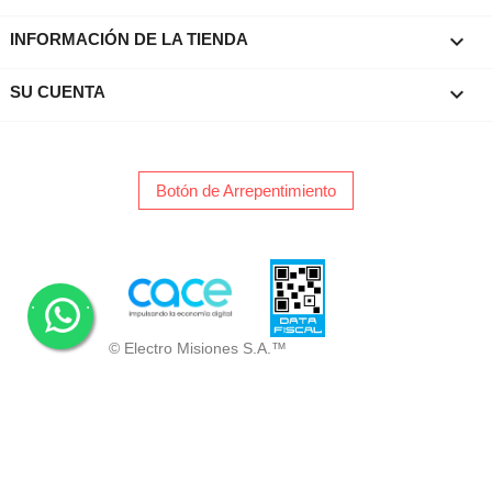
keyboard_arrow_down
INFORMACIÓN DE LA TIENDA

SU CUENTA
Botón de Arrepentimiento
.
.
© Electro Misiones S.A.™