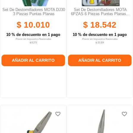
Set De Destornilladores MOTA DJ30
Set De Destornilladores MOTA
3 Piezas Puntas Planas
6PZAS 6 Piezas Puntas Planas...
$ 10.010
$ 18.542
10 % de descuento en 1 pago
10 % de descuento en 1 pago
Precio sin Impuestos Nacionales
Precio sin Impuestos Nacionales
$ 8.273
$ 15.324
AÑADIR AL CARRITO
AÑADIR AL CARRITO
favorite_border
favorite_border
favorite_border
favorite_border