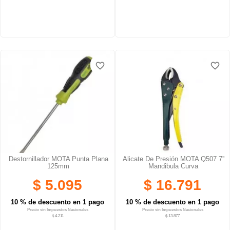
favorite_border
favorite_border
favorite_border
favorite_border
Destornillador MOTA Punta Plana
Alicate De Presión MOTA Q507 7''
125mm
Mandibula Curva
$ 5.095
$ 16.791
10 % de descuento en 1 pago
10 % de descuento en 1 pago
Precio sin Impuestos Nacionales
Precio sin Impuestos Nacionales
$ 4.211
$ 13.877