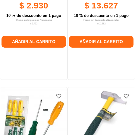
$ 2.930
$ 13.627
10 % de descuento en 1 pago
10 % de descuento en 1 pago
Precio sin Impuestos Nacionales
Precio sin Impuestos Nacionales
$ 2.422
$ 11.262
AÑADIR AL CARRITO
AÑADIR AL CARRITO
favorite_border
favorite_border
favorite_border
favorite_border