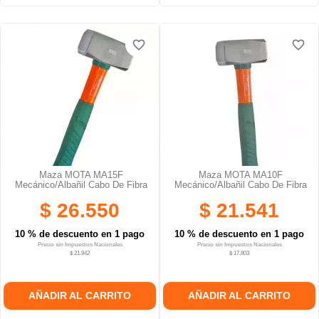
favorite_border
favorite_border
favorite_border
favorite_border
Maza MOTA MA15F
Maza MOTA MA10F
Mecánico/albañil Cabo De Fibra
Mecánico/albañil Cabo De Fibra
$ 26.550
$ 21.541
10 % de descuento en 1 pago
10 % de descuento en 1 pago
Precio sin Impuestos Nacionales
Precio sin Impuestos Nacionales
$ 21.942
$ 17.803
AÑADIR AL CARRITO
AÑADIR AL CARRITO