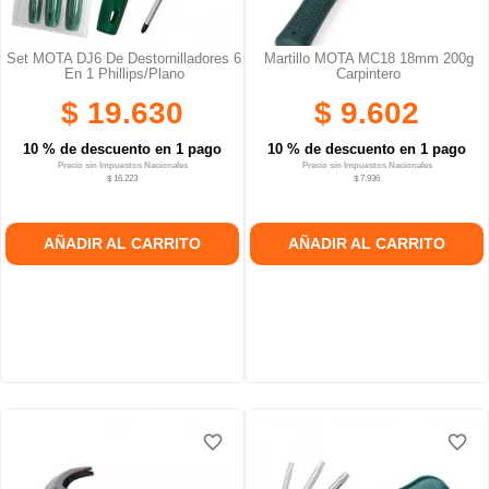
Set MOTA DJ6 De Destornilladores 6
Martillo MOTA MC18 18mm 200g
En 1 Phillips/Plano
Carpintero
$ 19.630
$ 9.602
10 % de descuento en 1 pago
10 % de descuento en 1 pago
Precio sin Impuestos Nacionales
Precio sin Impuestos Nacionales
$ 16.223
$ 7.936
AÑADIR AL CARRITO
AÑADIR AL CARRITO
favorite_border
favorite_border
favorite_border
favorite_border