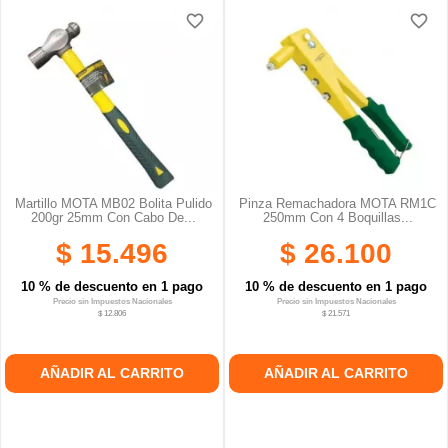
favorite_border
favorite_border
favorite_border
favorite_border
Martillo MOTA MB02 Bolita Pulido
Pinza Remachadora MOTA RM1C
200gr 25mm Con Cabo De...
250mm Con 4 Boquillas...
$ 15.496
$ 26.100
10 % de descuento en 1 pago
10 % de descuento en 1 pago
Precio sin Impuestos Nacionales
Precio sin Impuestos Nacionales
$ 12.806
$ 21.571
AÑADIR AL CARRITO
AÑADIR AL CARRITO