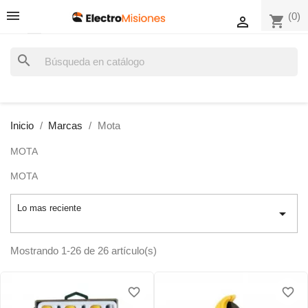
(0)
shopping_cart

search
Inicio
Marcas
Mota
MOTA
MOTA
Lo mas reciente

Mostrando 1-26 de 26 artículo(s)
favorite_border
favorite_border
favorite_border
favorite_border