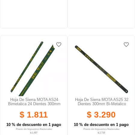
favorite_border
favorite_border
favorite_border
favorite_border
Hoja De Sierra MOTA AS24
Hoja De Sierra MOTA AS25 32
Bimetalica 24 Dientes 300mm
Dientes 300mm Bi-Metalico
$ 1.811
$ 3.290
10 % de descuento en 1 pago
10 % de descuento en 1 pago
Precio sin Impuestos Nacionales
Precio sin Impuestos Nacionales
$ 1.497
$ 2.719