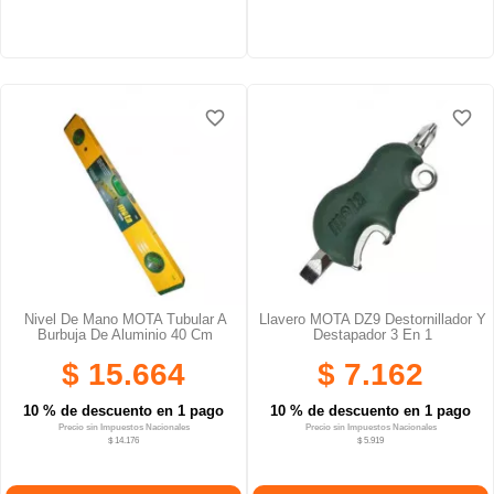
favorite_border
favorite_border
favorite_border
favorite_border
Nivel De Mano MOTA Tubular A
Llavero MOTA DZ9 Destornillador Y
Burbuja De Aluminio 40 Cm
Destapador 3 En 1
$ 15.664
$ 7.162
10 % de descuento en 1 pago
10 % de descuento en 1 pago
Precio sin Impuestos Nacionales
Precio sin Impuestos Nacionales
$ 14.176
$ 5.919