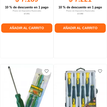
10 % de descuento en 1 pago
10 % de descuento en 1 pago
Precio sin Impuestos Nacionales
Precio sin Impuestos Nacionales
$ 5.941
$ 5.968
AÑADIR AL CARRITO
AÑADIR AL CARRITO
favorite_border
favorite_border
favorite_border
favorite_border