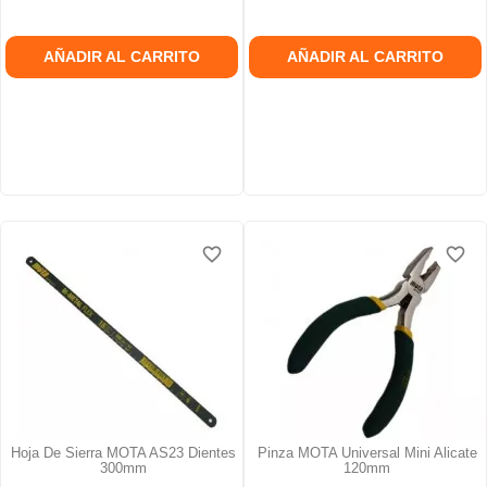
AÑADIR AL CARRITO
AÑADIR AL CARRITO
favorite_border
favorite_border
favorite_border
favorite_border
Hoja De Sierra MOTA AS23 Dientes
Pinza MOTA Universal Mini Alicate
300mm
120mm