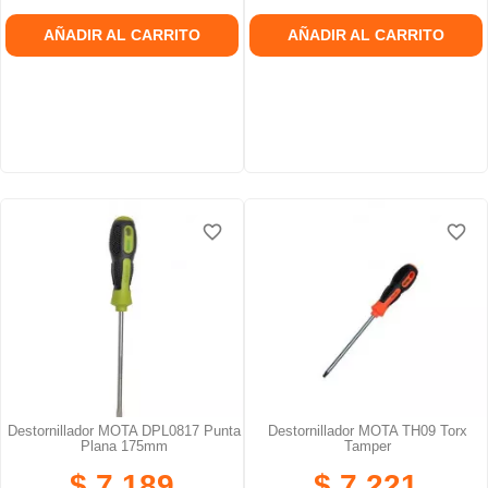
AÑADIR AL CARRITO
AÑADIR AL CARRITO
favorite_border
favorite_border
favorite_border
favorite_border
Destornillador MOTA DPL0817 Punta
Destornillador MOTA TH09 Torx
Plana 175mm
Tamper
$ 7.189
$ 7.221