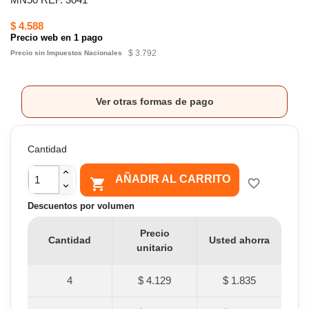
$ 4.588
Precio web en 1 pago
$ 3.792
Precio sin Impuestos Nacionales
Ver otras formas de pago
Cantidad
AÑADIR AL CARRITO

favorite_border
Descuentos por volumen
Precio
Cantidad
Usted ahorra
unitario
4
$ 4.129
$ 1.835