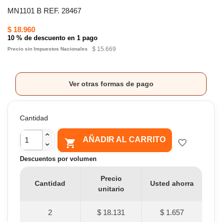
MN1101 B REF. 28467
$ 18.960
10 % de descuento en 1 pago
$ 15.669
Precio sin Impuestos Nacionales
Ver otras formas de pago
Cantidad
AÑADIR AL CARRITO

favorite_border
Descuentos por volumen
Precio
Cantidad
Usted ahorra
unitario
2
$ 18.131
$ 1.657