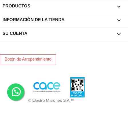

PRODUCTOS
keyboard_arrow_down
INFORMACIÓN DE LA TIENDA

SU CUENTA
Botón de Arrepentimiento
.
.
© Electro Misiones S.A.™