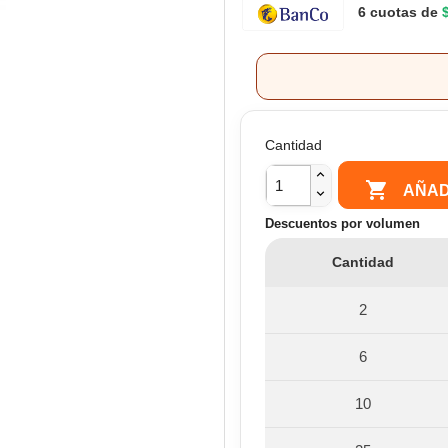
6 cuotas de
Cantidad

AÑAD
Descuentos por volumen
Cantidad
2
6
10