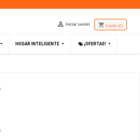

shopping_cart
Iniciar sesión
Carrito
(0)
HOGAR INTELIGENTE
¡OFERTAS!
4
2