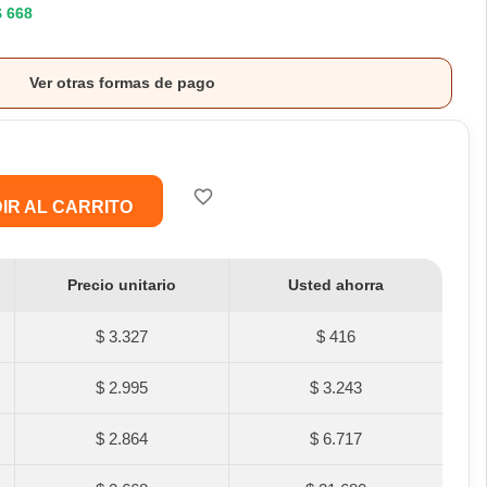
$ 668
Ver otras formas de pago
favorite_border
IR AL CARRITO
Precio unitario
Usted ahorra
$ 3.327
$ 416
$ 2.995
$ 3.243
$ 2.864
$ 6.717