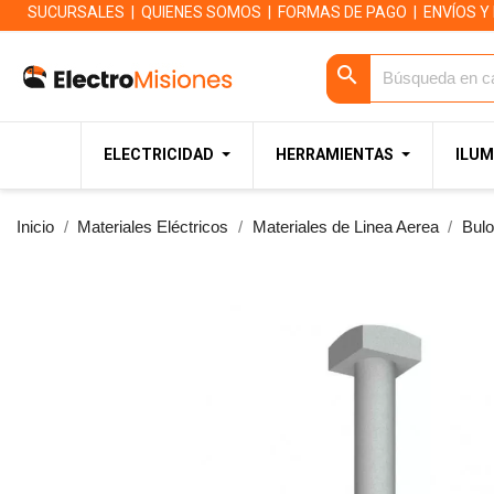
SUCURSALES
|
QUIENES SOMOS
|
FORMAS DE PAGO
|
ENVÍOS Y
search
ELECTRICIDAD
HERRAMIENTAS
ILUM
Inicio
Materiales Eléctricos
Materiales de Linea Aerea
Bul