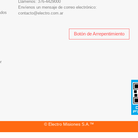
Llámenos:
376-4429000
Envíenos un mensaje de correo electrónico:
ados
contacto@electro.com.ar
Botón de Arrepentimiento
r
© Electro Misiones S.A.™