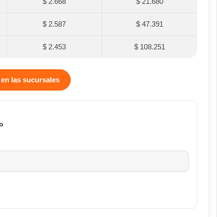
$ 2.668
$ 21.680
$ 2.587
$ 47.391
$ 2.453
$ 108.251
 en las sucursales
o