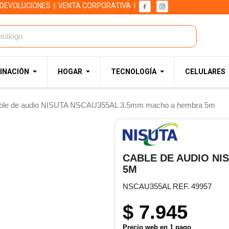
 DEVOLUCIONES
|
VENTA CORPORATIVA
|
INACIÓN
HOGAR
TECNOLOGÍA
CELULARES
ble de audio NISUTA NSCAU355AL 3.5mm macho a hembra 5m
CABLE DE AUDIO NI
5M
NSCAU355AL REF. 49957
$ 7.945
Precio web en 1 pago