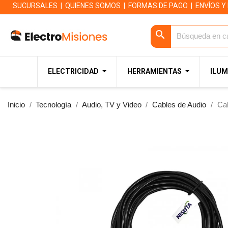
SUCURSALES
|
QUIENES SOMOS
|
FORMAS DE PAGO
|
ENVÍOS Y
search
ELECTRICIDAD
HERRAMIENTAS
ILUM
Inicio
Tecnología
Audio, TV y Video
Cables de Audio
Ca