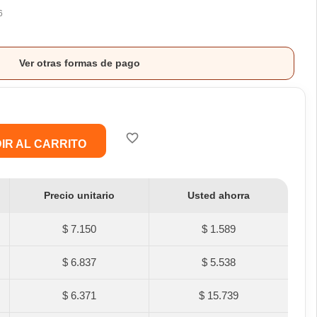
6
Ver otras formas de pago
favorite_border
IR AL CARRITO
Precio unitario
Usted ahorra
$ 7.150
$ 1.589
$ 6.837
$ 5.538
$ 6.371
$ 15.739