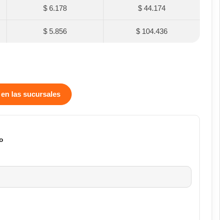
$ 6.178
$ 44.174
$ 5.856
$ 104.436
 en las sucursales
o