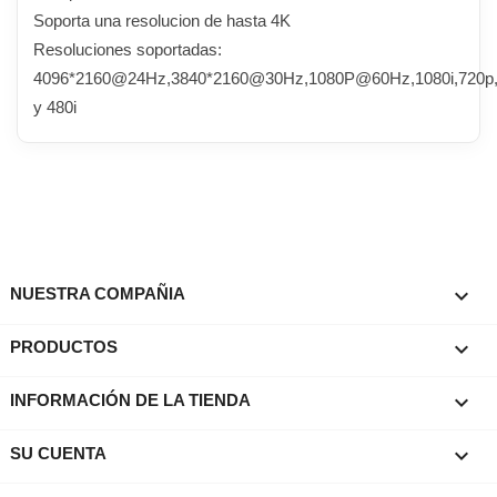
Soporta una resolucion de hasta 4K
Resoluciones soportadas:
4096*2160@24Hz,3840*2160@30Hz,1080P@60Hz,1080i,720p
y 480i

NUESTRA COMPAÑIA

PRODUCTOS
keyboard_arrow_down
INFORMACIÓN DE LA TIENDA

SU CUENTA