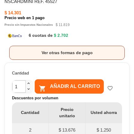
NSCAHDMINI REF. 45527
$ 14.301
Precio web en 1 pago
$ 11.819
Precio sin Impuestos Nacionales
6 cuotas de
$ 2.702
Ver otras formas de pago
Cantidad
AÑADIR AL CARRITO

favorite_border
Descuentos por volumen
Precio
Cantidad
Usted ahorra
unitario
2
$ 13.676
$ 1.250