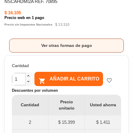
NSCAHDMI2A REF. 70895
$ 16.105
Precio web en 1 pago
$ 13.310
Precio sin Impuestos Nacionales
Ver otras formas de pago
Cantidad
AÑADIR AL CARRITO

favorite_border
Descuentos por volumen
Precio
Cantidad
Usted ahorra
unitario
2
$ 15.399
$ 1.411