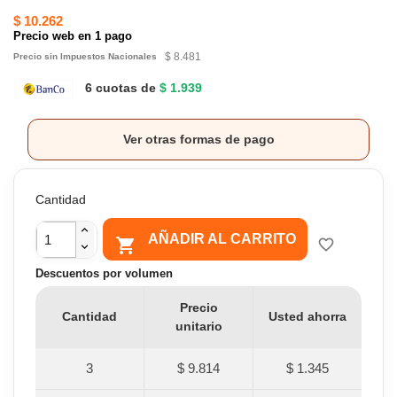
$ 10.262
Precio web en 1 pago
$ 8.481
Precio sin Impuestos Nacionales
6 cuotas de
$ 1.939
Ver otras formas de pago
Cantidad
AÑADIR AL CARRITO

favorite_border
Descuentos por volumen
Precio
Cantidad
Usted ahorra
unitario
3
$ 9.814
$ 1.345