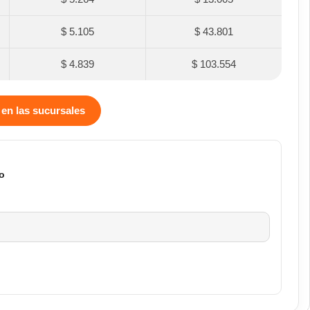
$ 5.105
$ 43.801
$ 4.839
$ 103.554
 en las sucursales
o