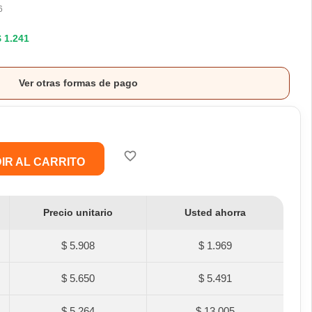
6
$ 1.241
Ver otras formas de pago
favorite_border
IR AL CARRITO
Precio unitario
Usted ahorra
$ 5.908
$ 1.969
$ 5.650
$ 5.491
$ 5.264
$ 13.005