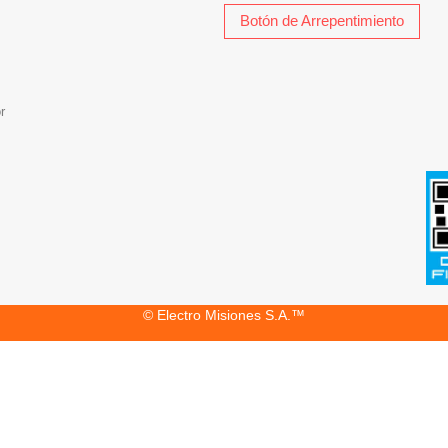
Botón de Arrepentimiento
r
© Electro Misiones S.A.™