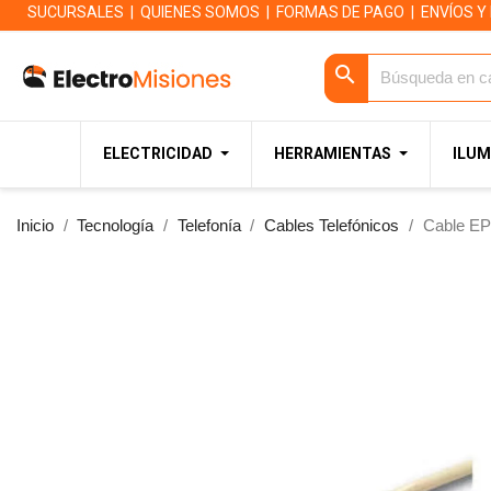
SUCURSALES
|
QUIENES SOMOS
|
FORMAS DE PAGO
|
ENVÍOS Y
search
ELECTRICIDAD
HERRAMIENTAS
ILUM
Inicio
Tecnología
Telefonía
Cables Telefónicos
Cable EPU