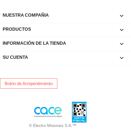

NUESTRA COMPAÑIA

PRODUCTOS
keyboard_arrow_down
INFORMACIÓN DE LA TIENDA

SU CUENTA
Botón de Arrepentimiento
© Electro Misiones S.A.™