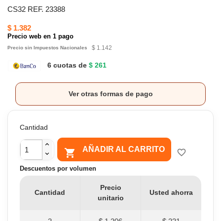
CS32 REF. 23388
$ 1.382
Precio web en 1 pago
$ 1.142
Precio sin Impuestos Nacionales
6 cuotas de
$ 261
Ver otras formas de pago
Cantidad
AÑADIR AL CARRITO

favorite_border
Descuentos por volumen
Precio
Cantidad
Usted ahorra
unitario