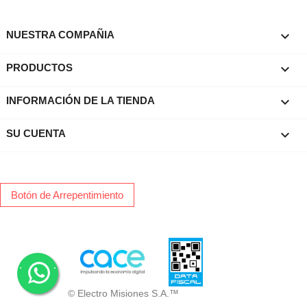

NUESTRA COMPAÑIA

PRODUCTOS
keyboard_arrow_down
INFORMACIÓN DE LA TIENDA

SU CUENTA
Botón de Arrepentimiento
.
.
© Electro Misiones S.A.™