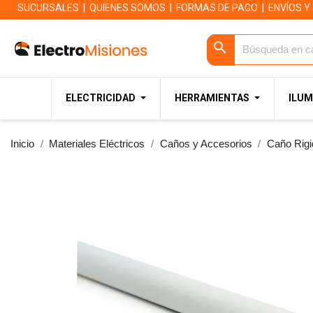
SUCURSALES
|
QUIENES SOMOS
|
FORMAS DE PAGO
|
ENVÍOS Y
search
ELECTRICIDAD
HERRAMIENTAS
ILUM
Inicio
Materiales Eléctricos
Caños y Accesorios
Caño Rig