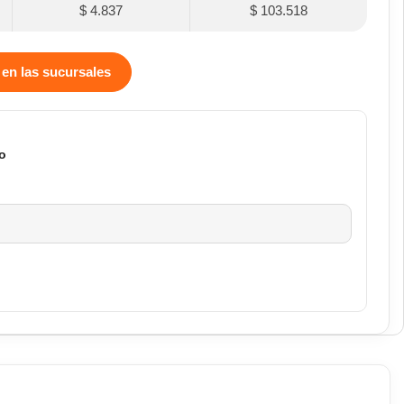
$ 4.837
$ 103.518
 en las sucursales
o