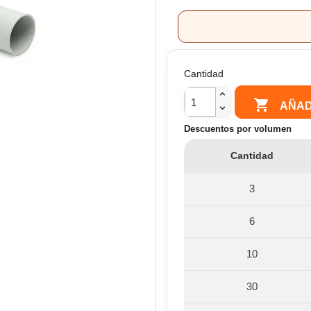
Cantidad

AÑAD
Descuentos por volumen
Cantidad
3
6
10
30