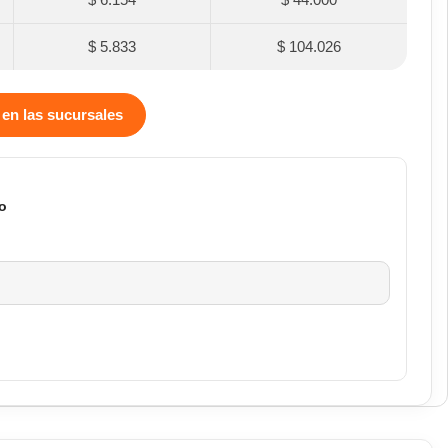
$ 5.833
$ 104.026
 en las sucursales
o