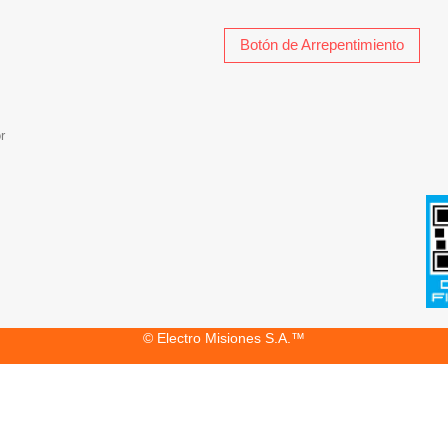
Botón de Arrepentimiento
r
© Electro Misiones S.A.™