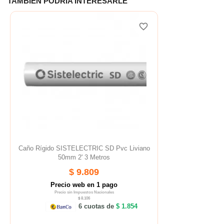
TAMBIÉN PODRÍA INTERESARLE
favorite_border
Caño Rígido SISTELECTRIC SD Pvc Liviano
50mm 2' 3 Metros
$ 9.809
Precio web en 1 pago
Precio sin Impuestos Nacionales
$ 8.106
6 cuotas de
$ 1.854