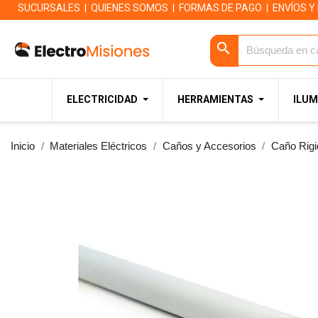
SUCURSALES
|
QUIENES SOMOS
|
FORMAS DE PAGO
|
ENVÍOS Y
search
ELECTRICIDAD
HERRAMIENTAS
ILUM
Inicio
Materiales Eléctricos
Caños y Accesorios
Caño Rig