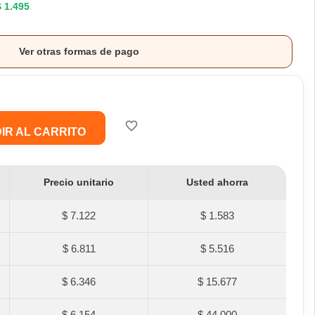
$ 1.495
Ver otras formas de pago
favorite_border
IR AL CARRITO
Precio unitario
Usted ahorra
$ 7.122
$ 1.583
$ 6.811
$ 5.516
$ 6.346
$ 15.677
$ 6.154
$ 44.000