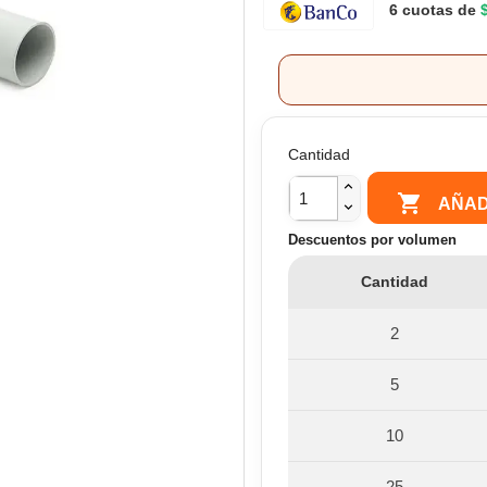
6 cuotas de
Cantidad

AÑAD
Descuentos por volumen
Cantidad
2
5
10
25