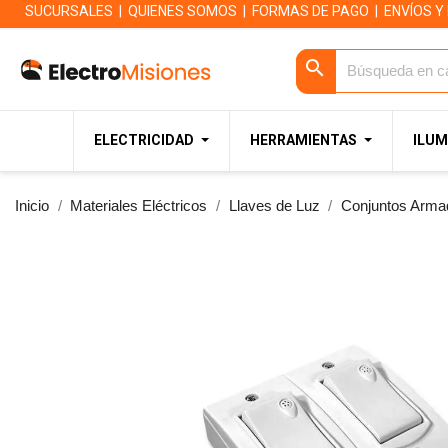
SUCURSALES
|
QUIENES SOMOS
|
FORMAS DE PAGO
|
ENVÍOS Y
search
ELECTRICIDAD
HERRAMIENTAS
ILUM
Inicio
Materiales Eléctricos
Llaves de Luz
Conjuntos Arma