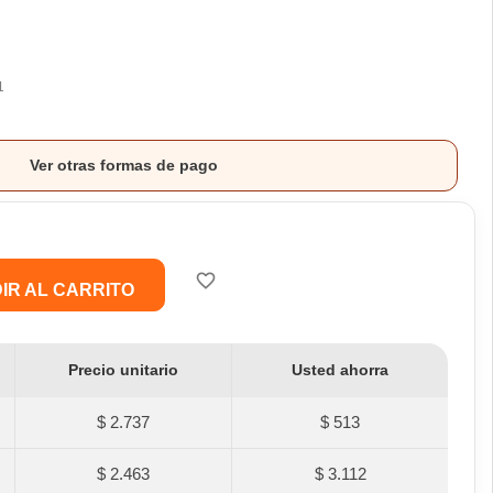
1
Ver otras formas de pago
favorite_border
IR AL CARRITO
Precio unitario
Usted ahorra
$ 2.737
$ 513
$ 2.463
$ 3.112