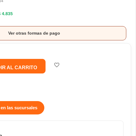
54
$ 4.835
Ver otras formas de pago
favorite_border
IR AL CARRITO
 en las sucursales
o