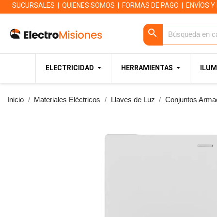
SUCURSALES
|
QUIENES SOMOS
|
FORMAS DE PAGO
|
ENVÍOS Y
search
ELECTRICIDAD
HERRAMIENTAS
ILUM
Inicio
Materiales Eléctricos
Llaves de Luz
Conjuntos Arma