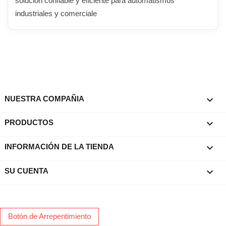
solución confiable y eficiente para automatismos
industriales y comerciale

NUESTRA COMPAÑIA

PRODUCTOS
keyboard_arrow_down
INFORMACIÓN DE LA TIENDA

SU CUENTA
Botón de Arrepentimiento