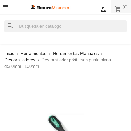
(0)
shopping_cart

search
Inicio
Herramientas
Herramientas Manuales
Destornilladores
Destornillador prkit iman punta plana
d:3.0mm l:100mm