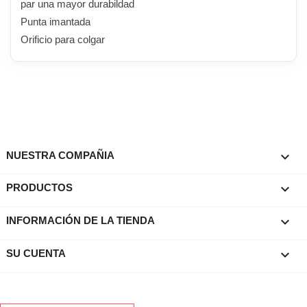
par una mayor durabildad
Punta imantada
Orificio para colgar

NUESTRA COMPAÑIA

PRODUCTOS
keyboard_arrow_down
INFORMACIÓN DE LA TIENDA

SU CUENTA