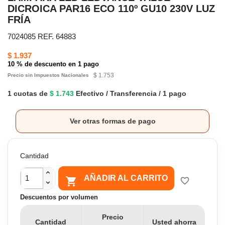
DICROICA PAR16 ECO 110º GU10 230V LUZ
FRÍA
7024085 REF. 64883
$ 1.937
10 % de descuento en 1 pago
$ 1.753
Precio sin Impuestos Nacionales
1 cuotas de
$ 1.743
Efectivo / Transferencia / 1 pago
Ver otras formas de pago
Cantidad
AÑADIR AL CARRITO

favorite_border
Descuentos por volumen
Precio
Cantidad
Usted ahorra