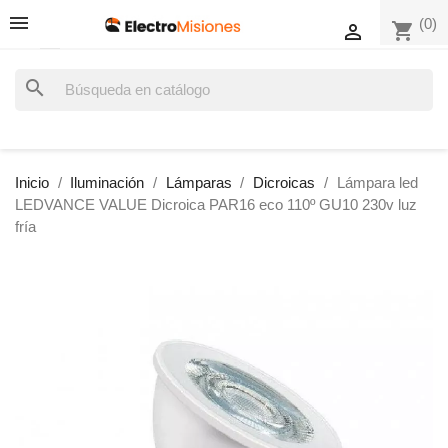
(0)
shopping_cart

search
Inicio
Iluminación
Lámparas
Dicroicas
Lámpara led
LEDVANCE VALUE Dicroica PAR16 eco 110º GU10 230v luz
fría