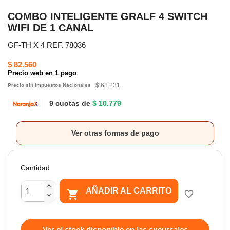
COMBO INTELIGENTE GRALF 4 SWITCH
WIFI DE 1 CANAL
GF-TH X 4 REF. 78036
$ 82.560
Precio web en 1 pago
$ 68.231
Precio sin Impuestos Nacionales
9 cuotas de
$ 10.779
Ver otras formas de pago
Cantidad
AÑADIR AL CARRITO

favorite_border
Ver el stock disponible en las sucursales