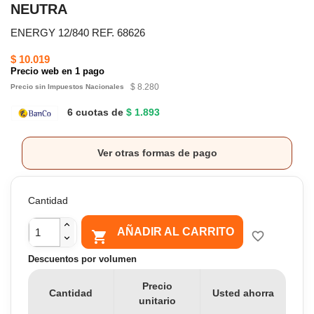
NEUTRA
ENERGY 12/840 REF. 68626
$ 10.019
Precio web en 1 pago
$ 8.280
Precio sin Impuestos Nacionales
6 cuotas de
$ 1.893
Ver otras formas de pago
Cantidad
AÑADIR AL CARRITO

favorite_border
Descuentos por volumen
Precio
Cantidad
Usted ahorra
unitario