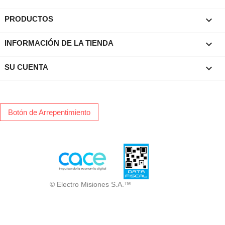

PRODUCTOS
keyboard_arrow_down
INFORMACIÓN DE LA TIENDA

SU CUENTA
Botón de Arrepentimiento
© Electro Misiones S.A.™