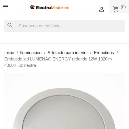
(0)
shopping_cart

search
Inicio
Iluminación
Artefacto para interior
Embutidos
Embutido led LUMENAC ENERGY redondo 12W 1320lm
4000K luz neutra