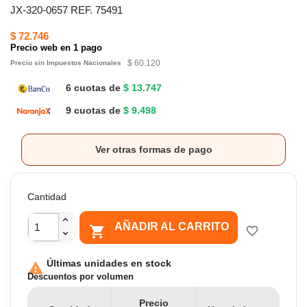
JX-320-0657 REF. 75491
$ 72.746
Precio web en 1 pago
$ 60.120
Precio sin Impuestos Nacionales
6 cuotas de
$ 13.747
9 cuotas de
$ 9.498
Ver otras formas de pago
Cantidad
AÑADIR AL CARRITO

favorite_border
Últimas unidades en stock

Descuentos por volumen
Precio