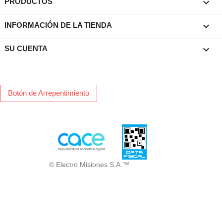

PRODUCTOS
keyboard_arrow_down
INFORMACIÓN DE LA TIENDA

SU CUENTA
Botón de Arrepentimiento
© Electro Misiones S.A.™