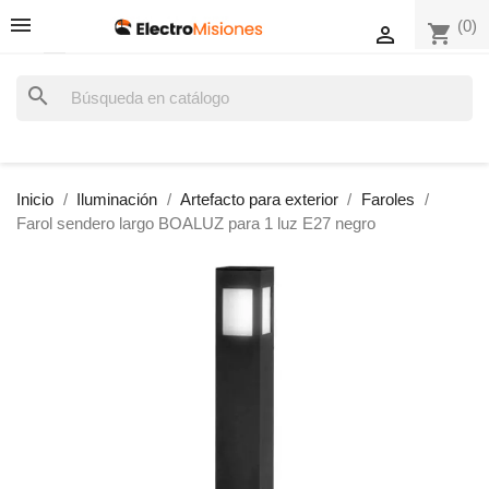
(0)
shopping_cart

search
Inicio
Iluminación
Artefacto para exterior
Faroles
Farol sendero largo BOALUZ para 1 luz E27 negro