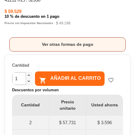
$ 59.529
10 % de descuento en 1 pago
$ 49.198
Precio sin Impuestos Nacionales
Ver otras formas de pago
Cantidad
AÑADIR AL CARRITO

favorite_border
Descuentos por volumen
Precio
Cantidad
Usted ahorra
unitario
2
$ 57.731
$ 3.596