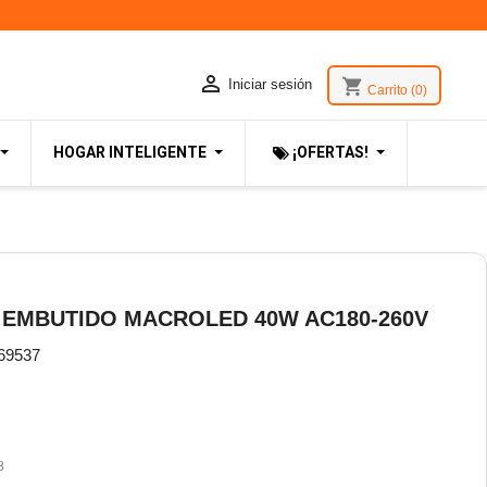

shopping_cart
Iniciar sesión
Carrito
(0)
HOGAR INTELIGENTE
¡OFERTAS!
 EMBUTIDO MACROLED 40W AC180-260V
69537
8