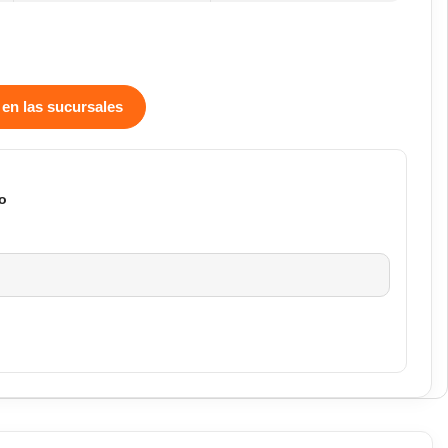
 en las sucursales
o