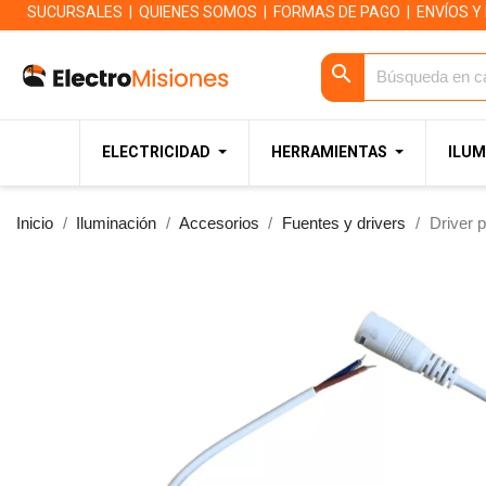
SUCURSALES
|
QUIENES SOMOS
|
FORMAS DE PAGO
|
ENVÍOS Y
search
ELECTRICIDAD
HERRAMIENTAS
ILUM
Inicio
Iluminación
Accesorios
Fuentes y drivers
Driver