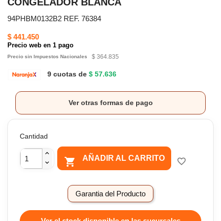
CONGELADOR BLANCA
94PHBM0132B2 REF. 76384
$ 441.450
Precio web en 1 pago
$ 364.835
Precio sin Impuestos Nacionales
9 cuotas de
$ 57.636
Ver otras formas de pago
Cantidad
AÑADIR AL CARRITO

favorite_border
Garantia del Producto
Ver el stock disponible en las sucursales