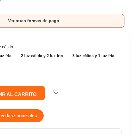
Ver otras formas de pago
z cálida
uz fría
2 luz cálida y 2 luz fría
3 luz cálida y 1 luz fría
favorite_border
IR AL CARRITO
 en las sucursales