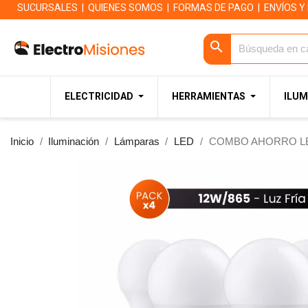
SUCURSALES
|
QUIENES SOMOS
|
FORMAS DE PAGO
|
ENVÍOS Y
search
ELECTRICIDAD
HERRAMIENTAS
ILUM
Inicio
Iluminación
Lámparas
LED
COMBO AHORRO LEDV