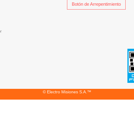
Botón de Arrepentimiento
r
© Electro Misiones S.A.™