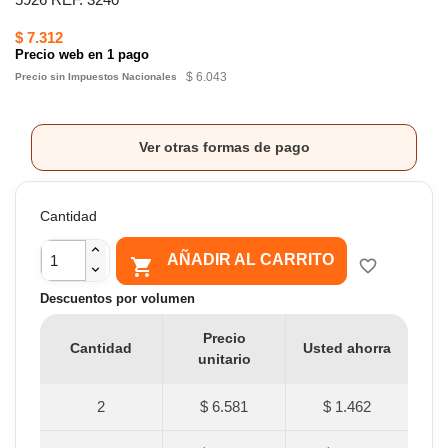
$ 7.312
Precio web en 1 pago
$ 6.043
Precio sin Impuestos Nacionales
Ver otras formas de pago
Cantidad
AÑADIR AL CARRITO

favorite_border
Descuentos por volumen
Precio
Cantidad
Usted ahorra
unitario
2
$ 6.581
$ 1.462