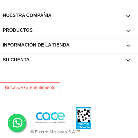

NUESTRA COMPAÑIA

PRODUCTOS
keyboard_arrow_down
INFORMACIÓN DE LA TIENDA

SU CUENTA
Botón de Arrepentimiento
.
.
© Electro Misiones S.A.™