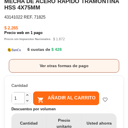
MECHA DE ACERO RÁPIDO TRAMONTINA
HSS 4X75MM
43141022 REF. 71825
$ 2.265
Precio web en 1 pago
$ 1.872
Precio sin Impuestos Nacionales
6 cuotas de
$ 428
Ver otras formas de pago
Cantidad
AÑADIR AL CARRITO

favorite_border
Descuentos por volumen
Precio
Cantidad
Usted ahorra
unitario