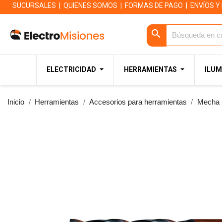
SUCURSALES
|
QUIENES SOMOS
|
FORMAS DE PAGO
|
ENVÍOS Y
search
ELECTRICIDAD
HERRAMIENTAS
ILUM
Inicio
Herramientas
Accesorios para herramientas
Mecha 