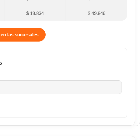
$ 19.834
$ 49.846
 en las sucursales
o