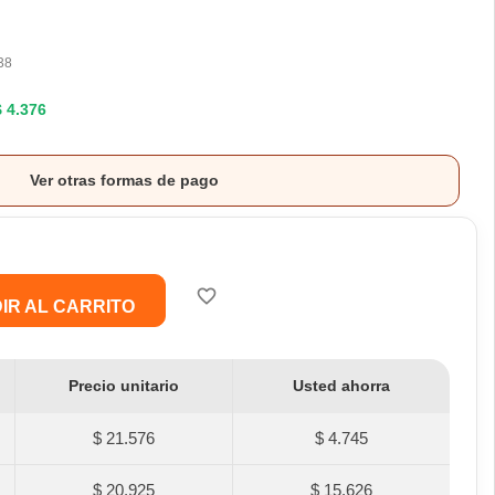
38
$ 4.376
Ver otras formas de pago
favorite_border
IR AL CARRITO
Precio unitario
Usted ahorra
$ 21.576
$ 4.745
$ 20.925
$ 15.626