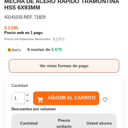
MECHA DE ACERO RÁPIDO TRAMONTINA
HSS 6X93MM
43141033 REF. 71829
$ 3.595
Precio web en 1 pago
$ 2.971
Precio sin Impuestos Nacionales
6 cuotas de
$ 679
Ver otras formas de pago
Cantidad
AÑADIR AL CARRITO

favorite_border
Descuentos por volumen
Precio
Cantidad
Usted ahorra
unitario