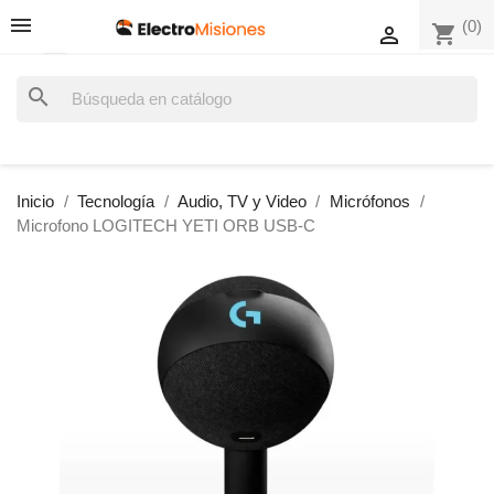
(0)
shopping_cart

search
Inicio
Tecnología
Audio, TV y Video
Micrófonos
Microfono LOGITECH YETI ORB USB-C