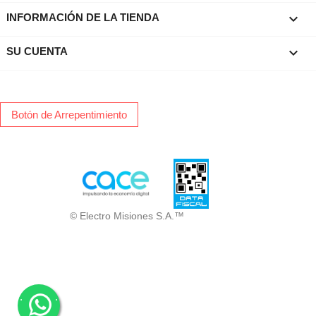
keyboard_arrow_down
INFORMACIÓN DE LA TIENDA

SU CUENTA
Botón de Arrepentimiento
© Electro Misiones S.A.™
.
.