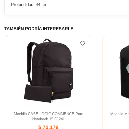
Profundidad: 44 cm
TAMBIÉN PODRÍA INTERESARLE
favorite_border
Mochila CASE LOGIC COMMENCE Para
Mochila M
Notebook 15.6'' 24L
$ 70.178