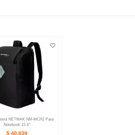
favorite_border
atera NETMAK NM-MCH2 Para
Notebook 15.6''
$ 40.839