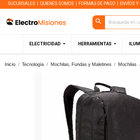
SUCURSALES
|
QUIENES SOMOS
|
FORMAS DE PAGO
|
ENVÍOS Y
search
ELECTRICIDAD
HERRAMIENTAS
ILUM
Inicio
Tecnología
Mochilas, Fundas y Maletines
Mochilas