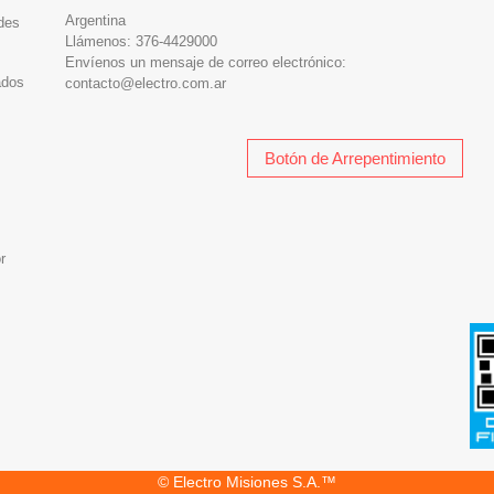
Argentina
des
Llámenos:
376-4429000
Envíenos un mensaje de correo electrónico:
ados
contacto@electro.com.ar
Botón de Arrepentimiento
r
© Electro Misiones S.A.™