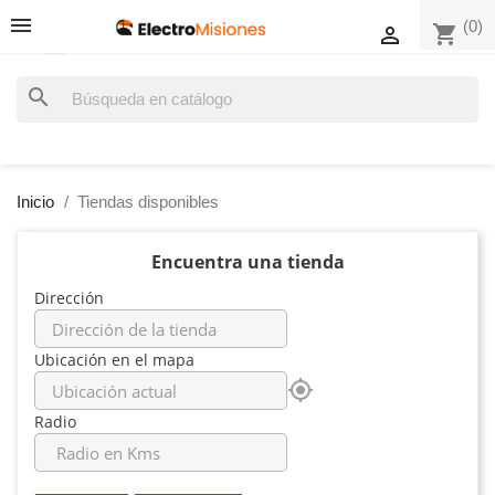
(0)
shopping_cart

search
Inicio
Tiendas disponibles
Encuentra una tienda
Dirección
Ubicación en el mapa
my_location
Radio